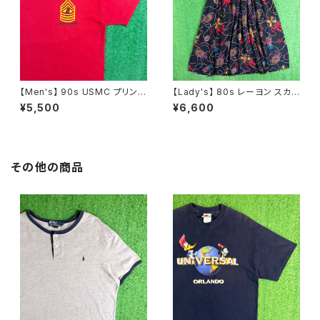
【Men's】 90s USMC プリント
【Lady's】 80s レーヨン スカ
Tシャツ / アメリカ製 USA製 9
ーフ柄 スカート / 80年代 古着
¥5,500
¥6,600
0年代 ティーシャツ T-Shirt 古
レディース 総柄 2266
着 N0359
その他の商品