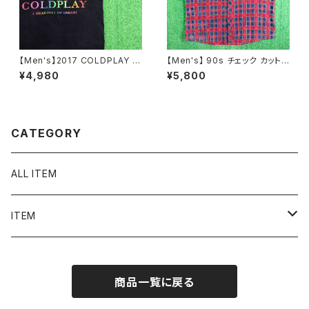
【Men's】2017 COLDPLAY ツ
【Men's】 90s チェック カットオ
アー Tシャツ / 古着 ティーシャ
フ フランネル ノースリーブ シャ
¥4,980
¥5,800
ツ T-Shirt バンド ロック 2279
ツ / 90年代 ベスト 古着 ネルシ
ャツ メンズ N1576
CATEGORY
ALL ITEM
ITEM
Tシャツ
商品一覧に戻る
シャツ／ブラウス