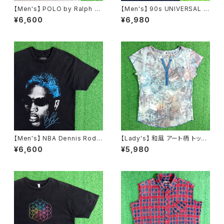
【Men's】 POLO by Ralph La
【Men's】 90s UNIVERSAL S
uren 鹿の子素材 ヘンリーネッ
TUDIO ロゴ Tシャツ / 90年代
¥6,600
¥6,980
ク トップス / ラルフローレン ポ
ティーシャツ T-Shirt 古着 ウッ
ロ メンズ ティーシャツ T-Shirt
ディー・ウッドペッカー チリー・
古着 メンズ 半袖 2268
ウィリー 2276
【Men's】 NBA Dennis Rodm
【Lady's】 和風 アート柄 トップ
an オフィシャル Tシャツ / ティ
ス / アメリカ製 USA製 古着 レ
¥6,600
¥5,980
ーシャツ T-Shirt 古着 ロッドマ
ディース T-Shirt ティーシャツ
ン 2278
Tシャツ 総柄 N1578