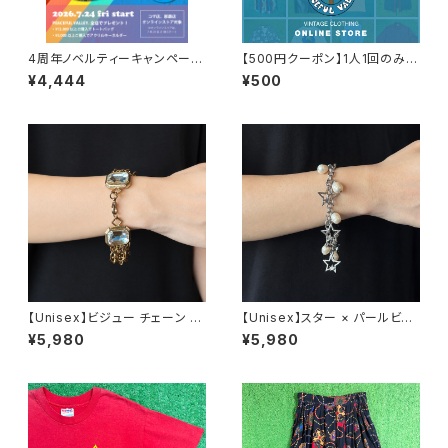
4周年ノベルティーキャンペーン
【500円クーポン】1人1回のみご
開催中！
利用可能！
¥4,444
¥500
【Unisex】ビジュー チェーン ブ
【Unisex】スター × パールビー
レスレット / 古着 アクセサリー
ズ チャーム チェーン ブレスレッ
¥5,980
¥5,980
N0737
ト / 古着 アクセサリー N1109