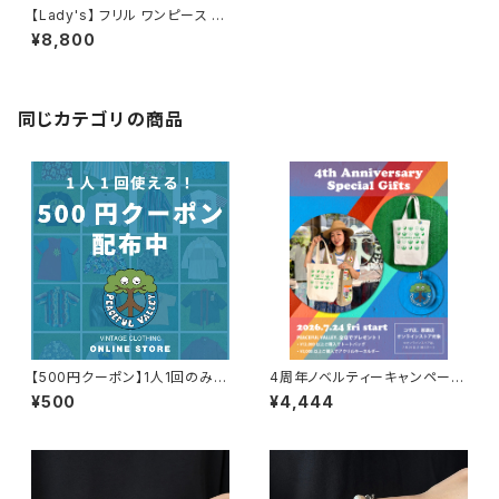
【Lady's】 フリル ワンピース /
ワンピ レディース 古着 白 N01
¥8,800
019
同じカテゴリの商品
【500円クーポン】1人1回のみご
4周年ノベルティーキャンペーン
利用可能！
開催中！
¥500
¥4,444