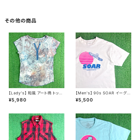
着 N0359
その他の商品
【Lady's】 和風 アート柄 トップ
【Men's】 90s SOAR イーグル
ス / アメリカ製 USA製 古着 レ
イラスト Tシャツ / アメリカ製 U
¥5,980
¥5,500
ディース T-Shirt ティーシャツ
SA製 90年代 ティーシャツ T-
Tシャツ 総柄 N1578
Shirt 古着 2270