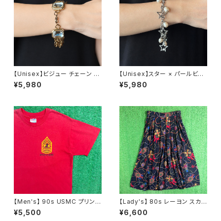
【Unisex】ビジュー チェーン ブ
【Unisex】スター × パールビー
レスレット / 古着 アクセサリー
ズ チャーム チェーン ブレスレッ
¥5,980
¥5,980
N0737
ト / 古着 アクセサリー N1109
【Men's】 90s USMC プリント
【Lady's】 80s レーヨン スカ
Tシャツ / アメリカ製 USA製 9
ーフ柄 スカート / 80年代 古着
¥5,500
¥6,600
0年代 ティーシャツ T-Shirt 古
レディース 総柄 2266