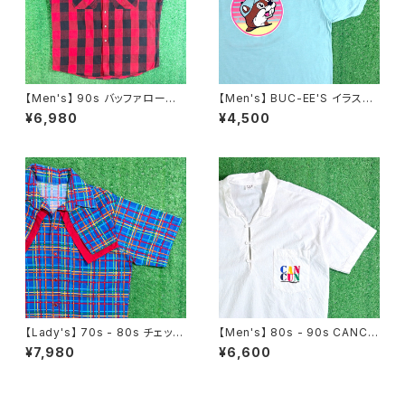
【Men's】 90s バッファローチェ
【Men's】 BUC-EE'S イラスト
ック カットオフ フランネル ノー
Tシャツ / バッキーズ ティーシャ
¥6,980
¥4,500
スリーブシャツ / アメリカ製 US
ツ T-Shirt 古着 2274
A製 90年代 古着 シャツ ベスト
2255
【Lady's】 70s - 80s チェック
【Men's】 80s - 90s CANCU
ウエスタン デザイン シャツ / 7
N プルオーバー シャツ / 80年
¥7,980
¥6,600
0年代 80年代 古着 レディース
代 90年代 古着 メンズ 半袖 ト
半袖 N1243
ップス N1589