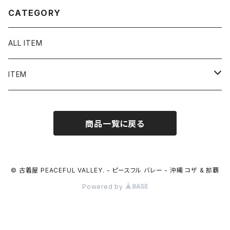
CATEGORY
ALL ITEM
ITEM
Tシャツ
商品一覧に戻る
シャツ／ブラウス
半袖シャツ / ブラウス
タンクトップ
© 古着屋 PEACEFUL VALLEY. - ピースフル バレー - 沖縄 コザ & 那覇
Powered by
長袖シャツ / ブラウス
ベスト