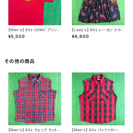
【Men's】 90s USMC プリント
【Lady's】 80s レーヨン スカ
Tシャツ / アメリカ製 USA製 9
ーフ柄 スカート / 80年代 古着
¥5,500
¥6,600
0年代 ティーシャツ T-Shirt 古
レディース 総柄 2266
着 N0359
その他の商品
【Men's】 90s チェック カットオ
【Men's】 90s バッファローチェ