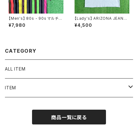
【Men's】 80s - 90s マルチカ
【Lady's】 ARIZONA JEANS
ラー ストライプ 開襟 シャツ / 8
CO サン・ムーン モチーフ リン
¥7,980
¥4,500
0年代 90年代 半袖 メンズ カラ
ガー Tシャツ / ティーシャツ T-
フル N1577
Shirt 古着 ミニ ピチ チビ レディ
ース ボヘミアン N1579
CATEGORY
ALL ITEM
ITEM
Tシャツ
商品一覧に戻る
シャツ／ブラウス