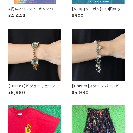
4周年ノベルティーキャンペーン
【500円クーポン】1人1回のみご
開催中！
利用可能！
¥4,444
¥500
【Unisex】ビジュー チェーン ブ
【Unisex】スター × パールビー
レスレット / 古着 アクセサリー
ズ チャーム チェーン ブレスレッ
¥5,980
¥5,980
N0737
ト / 古着 アクセサリー N1109