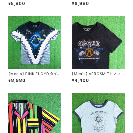
フ フランネル ノースリーブ シャ
ック カットオフ フランネル ノー
¥5,800
¥6,980
ツ / 90年代 ベスト 古着 ネルシ
スリーブシャツ / アメリカ製 US
ャツ メンズ N1576
A製 90年代 古着 シャツ ベスト
2255
【Men's】 PINK FLOYD タイダ
【Men's】 AEROSMITH オフィ
イ Tシャツ / ティーシャツ T-Sh
シャルライセンス Tシャツ / 古
¥8,980
¥4,400
irt バンド ロック LIQUID BLUE
着 ティーシャツ T-Shirt ロック
ピンクフロイド N1583
バンド エアロスミス N1549