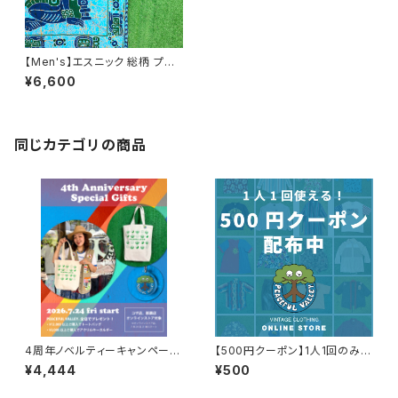
【Men's】エスニック 総柄 プル
オーバーシャツ / 古着 シャツ V
¥6,600
ネック メンズ 民族 1818
同じカテゴリの商品
4周年ノベルティーキャンペーン
【500円クーポン】1人1回のみご
開催中！
利用可能！
¥4,444
¥500