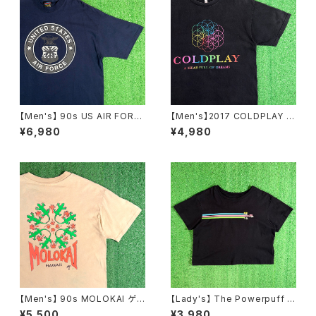
【Men's】 90s US AIR FORC
【Men's】2017 COLDPLAY ツ
E リフレクター プリント Tシャツ
アー Tシャツ / 古着 ティーシャ
¥6,980
¥4,980
/ アメリカ製 USA製 90年代 U
ツ T-Shirt バンド ロック 2279
SAF ティーシャツ T-Shirt N15
84
【Men's】 90s MOLOKAI ゲッ
【Lady's】 The Powerpuff G
コー イラスト Tシャツ / アメリ
irls Tシャツ / ティーシャツ T-S
¥5,500
¥3,980