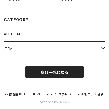
カ製 USA製 90年代 ティーシャ
hirt 古着 レディース パワーパフ
ツ T-Shirt ハワイ 2269
ガールズ ミニ チビ ピチ N1580
CATEGORY
ALL ITEM
ITEM
Tシャツ
商品一覧に戻る
シャツ／ブラウス
半袖シャツ / ブラウス
タンクトップ
© 古着屋 PEACEFUL VALLEY. - ピースフル バレー - 沖縄 コザ & 那覇
Powered by
長袖シャツ / ブラウス
ベスト