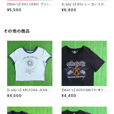
【Men's】 90s USMC プリント
【Lady's】 80s レーヨン スカ
Tシャツ / アメリカ製 USA製 9
ーフ柄 スカート / 80年代 古着
¥5,500
¥6,600
0年代 ティーシャツ T-Shirt 古
レディース 総柄 2266
着 N0359
その他の商品
【Lady's】 ARIZONA JEANS
【Men's】 AEROSMITH オフィ
CO サン・ムーン モチーフ リン
シャルライセンス Tシャツ / 古
¥4,500
¥4,400
ガー Tシャツ / ティーシャツ T-
着 ティーシャツ T-Shirt ロック
Shirt 古着 ミニ ピチ チビ レディ
バンド エアロスミス N1549
ース ボヘミアン N1579