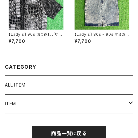
【Lady's】 90s 切り返しデザイ
【Lady's】 80s - 90s ケミカル
ン シャツ / 90年代 古着 半袖
ウォッシュ デニム スカート / ア
¥7,700
¥7,700
レディース 2288
メリカ製 USA製 80年代 90年
代 ミニ タイト レディース N158
7
CATEGORY
ALL ITEM
ITEM
Tシャツ
商品一覧に戻る