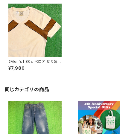
【Men's】 80s ベロア 切り替え
デザイン パイル地 トップス / 80
¥7,980
年代 古着 メンズ ティーシャツ
T-Shirt 半袖 スウェット N096
7
同じカテゴリの商品