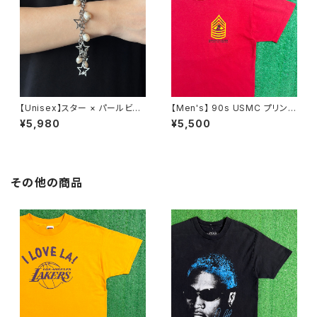
【Unisex】スター × パールビー
【Men's】 90s USMC プリント
ズ チャーム チェーン ブレスレッ
Tシャツ / アメリカ製 USA製 9
¥5,980
¥5,500
ト / 古着 アクセサリー N1109
0年代 ティーシャツ T-Shirt 古
着 N0359
その他の商品