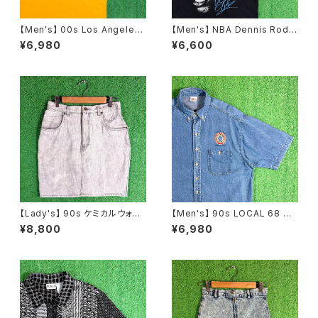
【Men's】 00s Los Angeles
【Men's】 NBA Dennis Rodm
Lakers KCAL9 Tシャツ / NB
an オフィシャル Tシャツ / ティ
¥6,980
¥6,600
A ティーシャツ T-Shirt 古着 2
ーシャツ T-Shirt 古着 ロッドマ
070
ン 2278
【Lady's】 90s ケミカルウォッ
【Men's】 90s LOCAL 68 UN
シュ デニム ミニ スカート / 90
ION 刺繍入り デニムシャツ / ア
¥8,800
¥6,980
年代 古着 レディース N1586
メリカ製 USA製 90年代 シャツ
半袖 デニム メンズ ワークシャツ
N1609