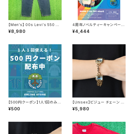
【Men's】 00s Levi's 550 デ
4周年ノベルティーキャンペーン
ニムパンツ / 古着 リーバイス ジ
開催中！
¥8,980
¥4,444
ーンズ ジーパン メンズ デニム
パンツ N0657
【500円クーポン】1人1回のみご
【Unisex】ビジュー チェーン ブ
利用可能！
レスレット / 古着 アクセサリー
¥500
¥5,980
N0737