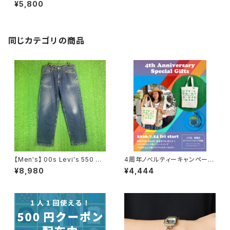
A RUN イラスト Tシャツ / 90
¥5,800
年代 ティーシャツ T-Shirt 古着
N0955
同じカテゴリの商品
【Men's】 00s Levi's 550 デ
4周年ノベルティーキャンペーン
ニムパンツ / 古着 リーバイス ジ
開催中！
¥8,980
¥4,444
ーンズ ジーパン メンズ デニム
パンツ N0657