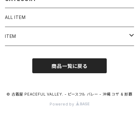
ALL ITEM
ITEM
Tシャツ
商品一覧に戻る
シャツ／ブラウス
半袖シャツ / ブラウス
タンクトップ
© 古着屋 PEACEFUL VALLEY. - ピースフル バレー - 沖縄 コザ & 那覇
Powered by
長袖シャツ / ブラウス
ベスト
トップス