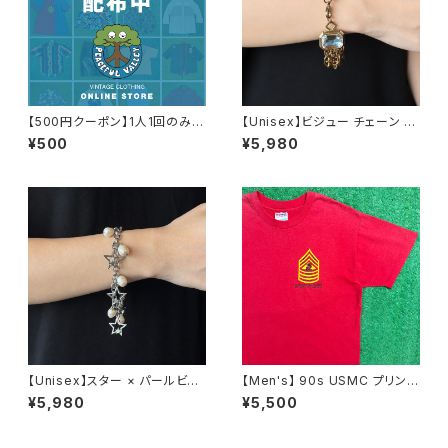
【500円クーポン】1人1回のみご
【Unisex】ビジュー チェーン ブ
利用可能！
レスレット / 古着 アクセサリー
¥500
¥5,980
N0737
【Unisex】スター × パールビー
【Men's】 90s USMC プリント
ズ チャーム チェーン ブレスレッ
Tシャツ / アメリカ製 USA製 9
¥5,980
¥5,500
ト / 古着 アクセサリー N1109
0年代 ティーシャツ T-Shirt 古
着 N0359