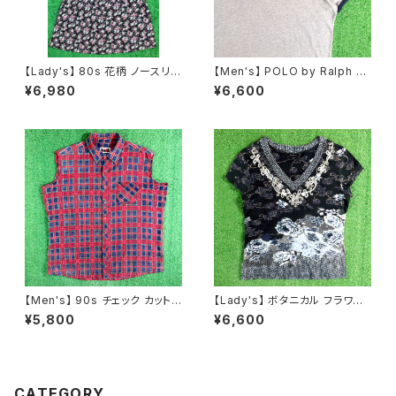
【Lady's】 80s 花柄 ノースリー
【Men's】 POLO by Ralph La
ブ ワンピース / アメリカ製 USA
uren 鹿の子素材 ヘンリーネッ
¥6,980
¥6,600
製 80年代 ワンプ 古着 夏 レデ
ク トップス / ラルフローレン ポ
ィース 黒 N1619
ロ メンズ ティーシャツ T-Shirt
古着 メンズ 半袖 2268
【Men's】 90s チェック カットオ
【Lady's】 ボタニカル フラワー
フ フランネル ノースリーブ シャ
柄 Vネック トップス / 古着 Tシ
¥5,800
¥6,600
ツ / 90年代 ベスト 古着 ネルシ
ャツ ティーシャツ T-Shirt Y2K
ャツ メンズ N1576
レディース N1591
CATEGORY