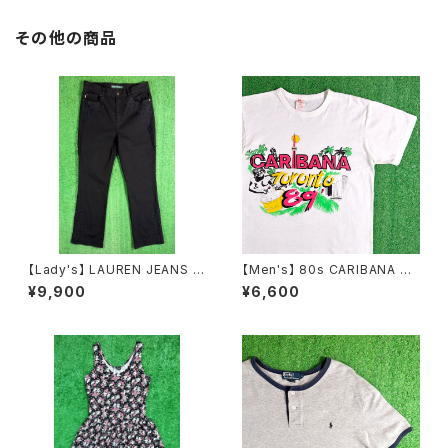
その他の商品
【Lady's】 LAUREN JEANS R
【Men's】 80s CARIBANA To
ALPH LAUREN レースデザイ
ronto 89' Tシャツ / 80年代
¥9,900
¥6,600
ン フレアパンツ / 古着 パンツ フ
ティーシャツ T-Shirt 古着 228
レア ラルフローレン レディース
2
N1555