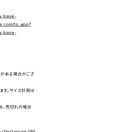
y-base-
se.com/to_app?
y-base-
等がある場合がござ
ます。サイズ計測は
め、売切れの場合
nstagram DM