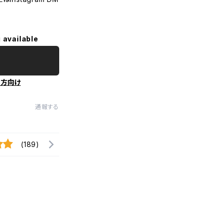
 available
の方向け
通報する
(189)