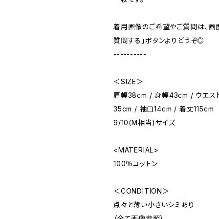
着用画像のご希望やご質問は、画
質問する」ボタンよりどうぞ◎
----------
＜SIZE＞
肩幅38cm / 身幅43cm / ウエス
35cm / 袖口14cm / 着丈115cm
9/10(M相当)サイズ
<MATERIAL>
100％コットン
＜CONDITION＞
点々と薄い小さいシミあり
（全て画像参照）