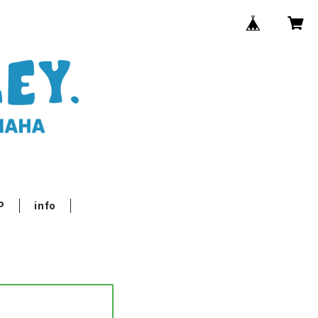
P
info