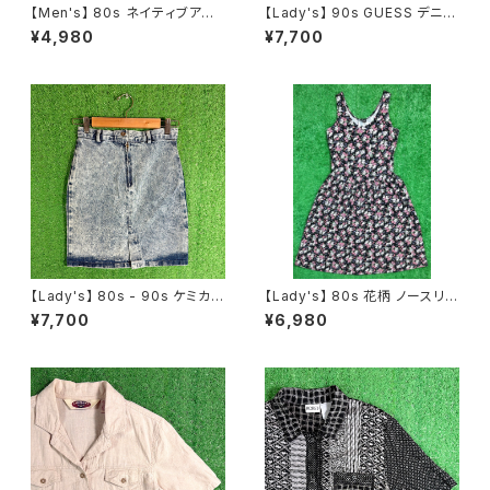
【Men's】 80s ネイティブアメリ
【Lady's】 90s GUESS デニム
カン モチーフ イラスト Tシャツ
ミニスカート / アメリカ製 USA
¥4,980
¥7,700
/ アメリカ製 USA製 シングルス
製 90年代 ゲス タイトスカート
テッチ グリーン 80年代 Tシャ
スカート ミニ 古着 レディース 2
ツ ティーシャツ ネイティブ 古着
275
N1616
【Lady's】 80s - 90s ケミカル
【Lady's】 80s 花柄 ノースリー
ウォッシュ デニム スカート / ア
ブ ワンピース / アメリカ製 USA
¥7,700
¥6,980
メリカ製 USA製 80年代 90年
製 80年代 ワンプ 古着 夏 レデ
代 ミニ タイト レディース N158
ィース 黒 N1619
7