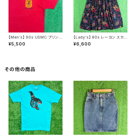
【Men's】 90s USMC プリント
【Lady's】 80s レーヨン スカ
Tシャツ / アメリカ製 USA製 9
ーフ柄 スカート / 80年代 古着
¥5,500
¥6,600
0年代 ティーシャツ T-Shirt 古
レディース 総柄 2266
着 N0359
その他の商品