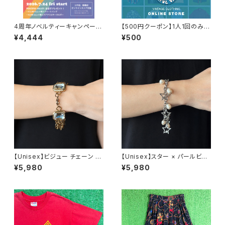
4周年ノベルティーキャンペーン
【500円クーポン】1人1回のみご
開催中！
利用可能！
¥4,444
¥500
【Unisex】ビジュー チェーン ブ
【Unisex】スター × パールビー
レスレット / 古着 アクセサリー
ズ チャーム チェーン ブレスレッ
¥5,980
¥5,980
N0737
ト / 古着 アクセサリー N1109