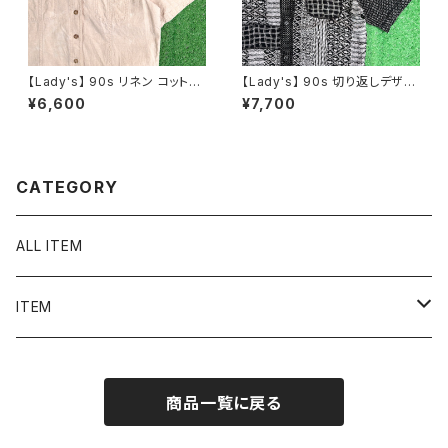
【Lady's】 90s リネン コットン
【Lady's】 90s 切り返しデザイ
開襟 シャツ / 90年代 オープン
ン シャツ / 90年代 古着 半袖
¥6,600
¥7,700
カラー 開襟 レディース 古着 N1
レディース 2288
590
CATEGORY
ALL ITEM
ITEM
Tシャツ
商品一覧に戻る
シャツ／ブラウス