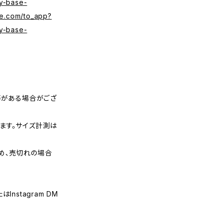
y-base-
se.com/to_app?
y-base-
等がある場合がござ
ます。サイズ計測は
め、売切れの場合
nstagram DM