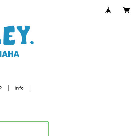
P
info