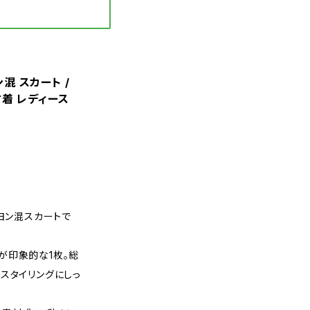
ン混 スカート /
古着 レディース
ーヨン混スカートで
が印象的な1枚。総
スタイリングにしっ