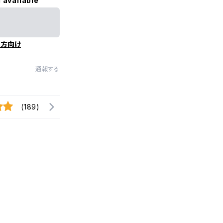
 available
の方向け
通報する
(189)