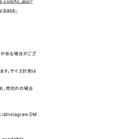
se.com/to_app?
y-base-
等がある場合がござ
ます。サイズ計測は
め、売切れの場合
nstagram DM