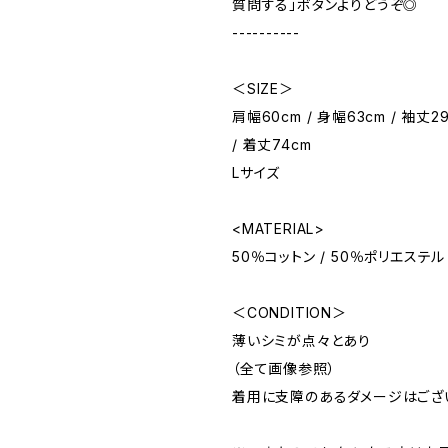
質問する」ボタンよりどうぞ◎
----------
＜SIZE＞
肩幅60cm / 身幅63cm / 袖丈29
/ 着丈74cm
Lサイズ
<MATERIAL>
50％コットン / 50％ポリエステル
＜CONDITION＞
薄いシミが点々とあり
（全て画像参照）
着用に支障のあるダメージはござ