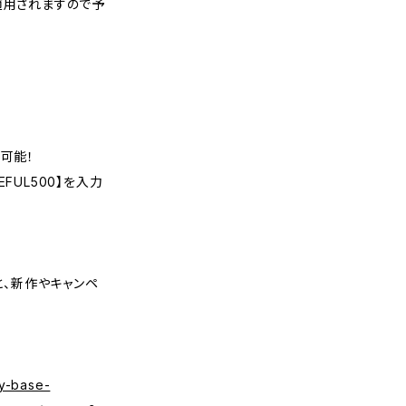
適用されますので予
可能！
FUL500】を入力
くと、新作やキャンペ
y-base-