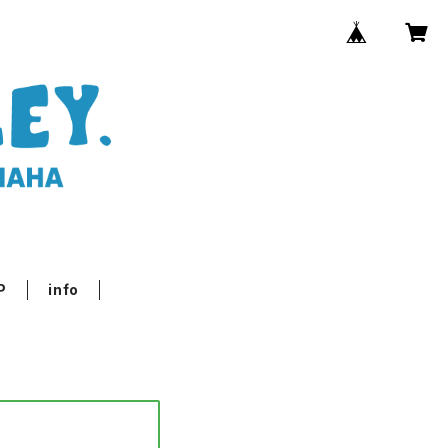
P
info