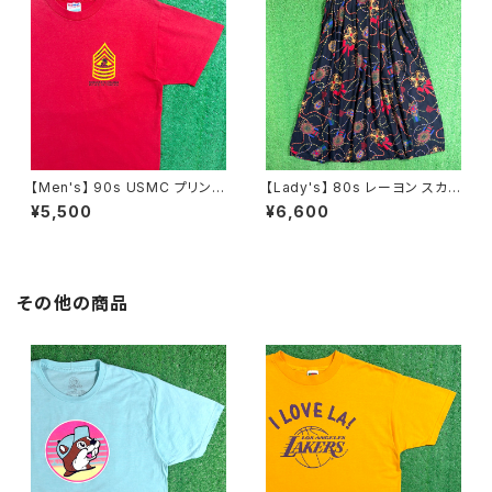
【Men's】 90s USMC プリント
【Lady's】 80s レーヨン スカ
Tシャツ / アメリカ製 USA製 9
ーフ柄 スカート / 80年代 古着
¥5,500
¥6,600
0年代 ティーシャツ T-Shirt 古
レディース 総柄 2266
着 N0359
その他の商品