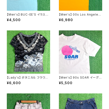
【Men's】 BUC-EE'S イラスト
【Men's】 00s Los Angeles
Tシャツ / バッキーズ ティーシャ
Lakers KCAL9 Tシャツ / NB
¥4,500
¥6,980
ツ T-Shirt 古着 2274
A ティーシャツ T-Shirt 古着 2
070
【Lady's】 ボタニカル フラワー
【Men's】 90s SOAR イーグル
柄 Vネック トップス / 古着 Tシ
イラスト Tシャツ / アメリカ製 U
¥6,600
¥5,500
ャツ ティーシャツ T-Shirt Y2K
SA製 90年代 ティーシャツ T-
レディース N1591
Shirt 古着 2270