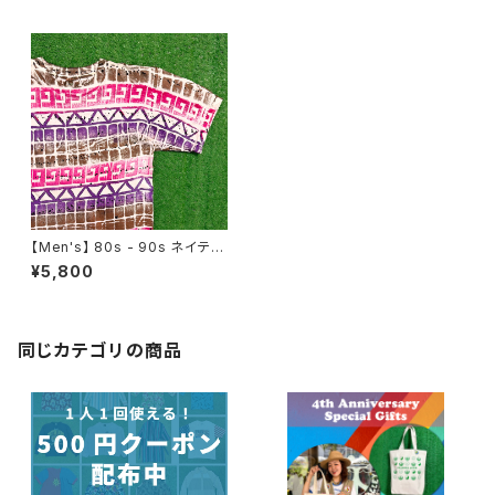
【Men's】 80s - 90s ネイティ
ブ柄 全面プリント Tシャツ / 80
¥5,800
年代 90年代 ティーシャツ T-S
hirt 古着 総柄 1799
同じカテゴリの商品