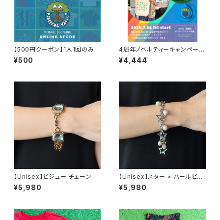
【500円クーポン】1人1回のみご
4周年ノベルティーキャンペーン
利用可能！
開催中！
¥500
¥4,444
【Unisex】ビジュー チェーン ブ
【Unisex】スター × パールビー
レスレット / 古着 アクセサリー
ズ チャーム チェーン ブレスレッ
¥5,980
¥5,980
N0737
ト / 古着 アクセサリー N1109