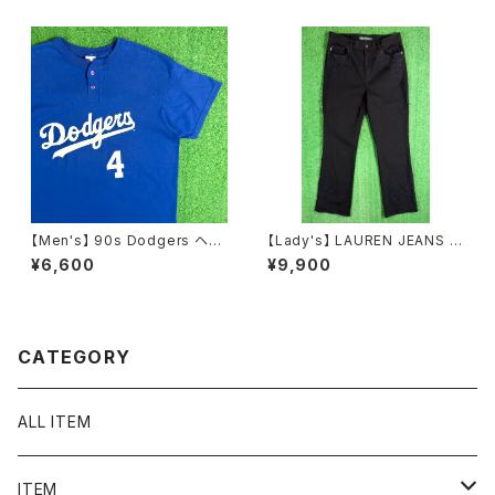
ディー・ウッドペッカー チリー・
ャツ メンズ N1576
ウィリー 2276
【Men's】 90s Dodgers ヘン
【Lady's】 LAUREN JEANS R
リーネック Tシャツ / アメリカ製
ALPH LAUREN レースデザイ
¥6,600
¥9,900
USA製 90年代 ティーシャツ T
ン フレアパンツ / 古着 パンツ フ
-Shirt 古着 メンズ ドジャース
レア ラルフローレン レディース
N1585
N1555
CATEGORY
ALL ITEM
ITEM