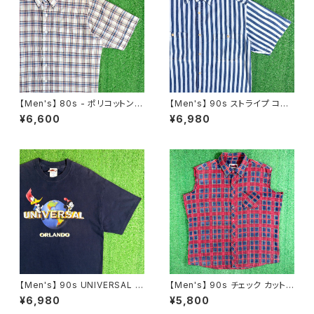
【Men's】 80s - ポリコットン
【Men's】 90s ストライプ コット
チェック シャツ / 80年代 古着
ン シャツ / アメリカ製 USA製 9
¥6,600
¥6,980
半袖 メンズ 2280
0年代 半袖 メンズ 2252
【Men's】 90s UNIVERSAL S
【Men's】 90s チェック カットオ
TUDIO ロゴ Tシャツ / 90年代
フ フランネル ノースリーブ シャ
¥6,980
¥5,800
ティーシャツ T-Shirt 古着 ウッ
ツ / 90年代 ベスト 古着 ネルシ