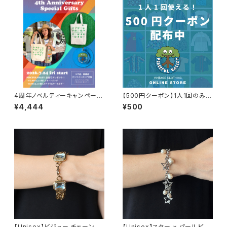
4周年ノベルティーキャンペーン
【500円クーポン】1人1回のみご
開催中！
利用可能！
¥4,444
¥500
【Unisex】ビジュー チェーン ブ
【Unisex】スター × パールビー