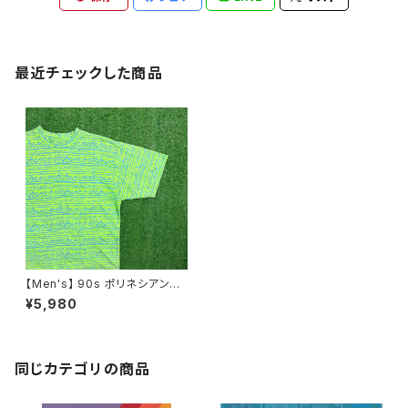
最近チェックした商品
【Men's】 90s ポリネシアン柄
全面プリント Tシャツ / アメリカ
¥5,980
製 USA製 90年代 古着 ティー
シャツ T-Shirt 総柄 ハワイ 17
83
同じカテゴリの商品