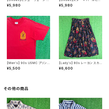
レスレット / 古着 アクセサリー
ズ チャーム チェーン ブレスレッ
¥5,980
¥5,980
N0737
ト / 古着 アクセサリー N1109
【Men's】 90s USMC プリント
【Lady's】 80s レーヨン スカ
Tシャツ / アメリカ製 USA製 9
ーフ柄 スカート / 80年代 古着
¥5,500
¥6,600
0年代 ティーシャツ T-Shirt 古
レディース 総柄 2266
着 N0359
その他の商品