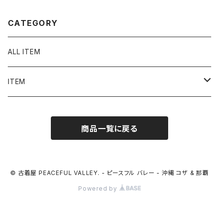
63
259
CATEGORY
ALL ITEM
ITEM
Tシャツ
商品一覧に戻る
シャツ／ブラウス
半袖シャツ / ブラウス
タンクトップ
© 古着屋 PEACEFUL VALLEY. - ピースフル バレー - 沖縄 コザ & 那覇
Powered by
長袖シャツ / ブラウス
ベスト