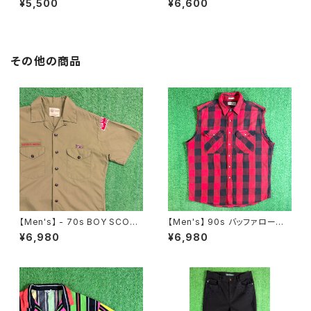
¥5,500
¥6,600
0年代 ティーシャツ T-Shirt 古
レディース 総柄 2266
着 N0359
その他の商品
【Men's】 - 70s BOY SCOU
【Men's】 90s バッファローチェ
T OF AMERICA 開襟 シャツ /
ック カットオフ フランネル ノー
¥6,980
¥6,980
70年代 シャツ 半袖 古着 メン
スリーブシャツ / アメリカ製 US
ズ オープンカラー ボーイスカウ
A製 90年代 古着 シャツ ベスト
ト 2197
2255