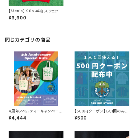
【Men's】 90s 半袖 スウェット
シャツ / 90年代 古着 スウェット
¥6,600
メンズ 1779
同じカテゴリの商品
4周年ノベルティーキャンペーン
【500円クーポン】1人1回のみご
開催中！
利用可能！
¥4,444
¥500