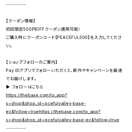
----------
【クーポン情報】
初回限定500円OFFクーポン適用可能！
ご購入時にクーポンコード【PEACEFUL500】を入力してくださ
い。
【ショップフォローのご案内】
Pay IDアプリでフォローいただくと、新作やキャンペーンを最速
でお届けします。
▶︎ フォローはこちら
https://thebase.com/to_app?
s=shop&shop_id=pcefulvalley-base-
ec&follow=truehttps://thebase.com/to_app?
s=shop&shop_id=pcefulvalley-base-ec&follow=true
----------