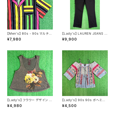
【Men's】 80s - 90s マルチカ
【Lady's】 LAUREN JEANS R
ラー ストライプ 開襟 シャツ / 8
ALPH LAUREN レースデザイ
¥7,980
¥9,900
0年代 90年代 半袖 メンズ カラ
ン フレアパンツ / 古着 パンツ フ
フル N1577
レア ラルフローレン レディース
N1555
【Lady's】 フラワー デザイン ラ
【Lady's】 90s 90s ボヘミア
メ入り タンクトップ / アメリカ製
ン パッチワーク柄 レース プルオ
¥4,980
¥4,500
USA製 古着 レディース キャミ
ーバー トップス / 90年代 半袖
ソール トップス ノースリーブ 22
キャミソール 古着 レディース 2