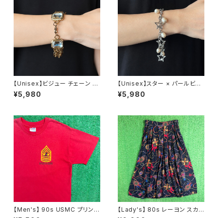
【Unisex】ビジュー チェーン ブ
【Unisex】スター × パールビー
レスレット / 古着 アクセサリー
ズ チャーム チェーン ブレスレッ
¥5,980
¥5,980
N0737
ト / 古着 アクセサリー N1109
【Men's】 90s USMC プリント
【Lady's】 80s レーヨン スカ
Tシャツ / アメリカ製 USA製 9
ーフ柄 スカート / 80年代 古着