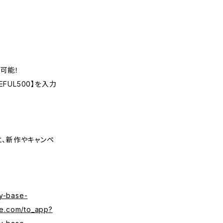
可能！
FUL500】を入力
くと、新作やキャンペ
y-base-
se.com/to_app?