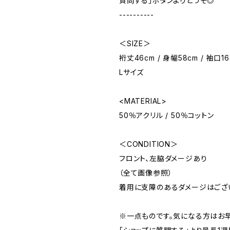
質問する」ボタンよりどうぞ◎
----------
＜SIZE＞
裄丈46cm / 身幅58cm / 袖口16
Lサイズ
<MATERIAL>
50％アクリル / 50％コットン
＜CONDITION＞
フロント、左脇ダメージあり
（全て画像参照）
着用に支障のあるダメージはござ
※一点ものです。気になる方はお