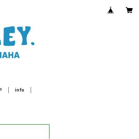
P
info