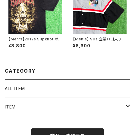
【Men's】2012s Slipknot オフ
【Men's】 90s 企業ロゴ入り ワ
ィシャル Tシャツ / 古着 バンド
ークシャツ / アメリカ製 USA製
¥8,800
¥6,600
ロック ティーシャツ T-Shirt ス
90年代 シャツ ワーク 古着 メン
リップノット 2277
ズ N1060
CATEGORY
ALL ITEM
ITEM
Tシャツ