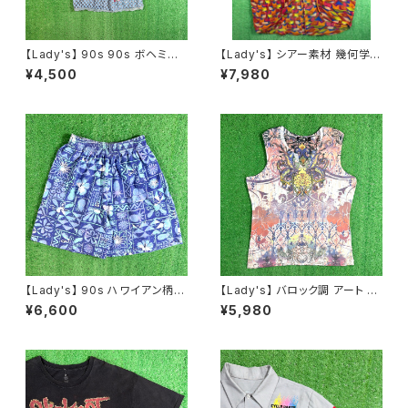
【Lady's】 90s 90s ボヘミア
【Lady's】 シアー素材 幾何学
ン パッチワーク柄 レース プルオ
柄 羽織り シャツ / 古着 半袖 ガ
¥4,500
¥7,980
ーバー トップス / 90年代 半袖
ウン レディース 2264
キャミソール 古着 レディース 2
259
【Lady's】 90s ハワイアン柄
【Lady's】 バロック調 アート デ
ショートパンツ / 90年代 ハーフ
ザイン ノースリーブ Tシャツ /
¥6,600
¥5,980
パンツ ハーパン ショーパン イ
古着 タンクトップ トップス ティ
ージー レディース 2258
ーシャツ T-Shirt レディース 総
柄 2261