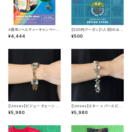
4周年ノベルティーキャンペーン
【500円クーポン】1人1回のみご
開催中！
利用可能！
¥4,444
¥500
【Unisex】ビジュー チェーン ブ
【Unisex】スター × パールビー
レスレット / 古着 アクセサリー
ズ チャーム チェーン ブレスレッ
¥5,980
¥5,980
N0737
ト / 古着 アクセサリー N1109