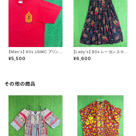
【Men's】 90s USMC プリント
【Lady's】 80s レーヨン スカ
Tシャツ / アメリカ製 USA製 9
ーフ柄 スカート / 80年代 古着
¥5,500
¥6,600
0年代 ティーシャツ T-Shirt 古
レディース 総柄 2266
着 N0359
その他の商品