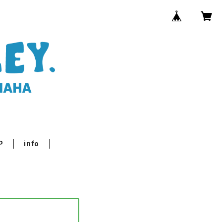
P
info