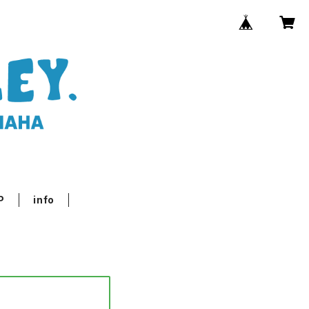
P
info