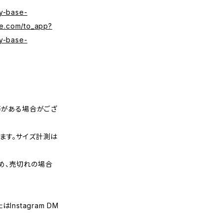
y-base-
se.com/to_app?
y-base-
等がある場合がござ
ます。サイズ計測は
め、売切れの場合
nstagram DM