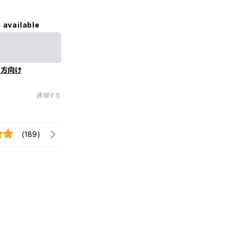
 available
の方向け
通報する
(189)