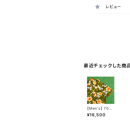
レビュー
最近チェックした商
【Men's】 70s
縮緬素材 アロハ
¥16,500
シャツ / ハワイ
製 70年代 シャ
ツ アロハ 古着