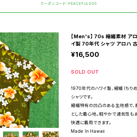
クーポンコード：PEACEFUL500
【Men's】 70s 縮緬素材 ア
イ製 70年代 シャツ アロハ 古着
¥16,500
SOLD OUT
1970年代のハワイ製、縮緬（ちり
シャツです。
縮緬特有の凹凸のある生地感で、
とした着心地。軽やかで通気性も
快適に着用できます。
Made In Hawaii