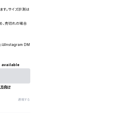
ます。サイズ計測は
め、売切れの場合
nstagram DM
 available
の方向け
通報する