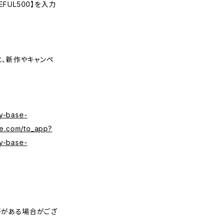
FUL500】を入力
くと、新作やキャンペ
y-base-
se.com/to_app?
y-base-
等がある場合がござ