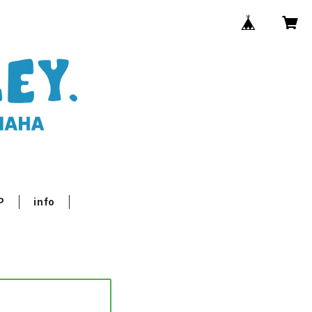
P
info