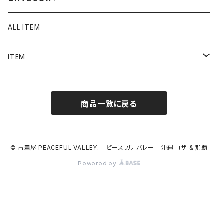
ALL ITEM
ITEM
Tシャツ
商品一覧に戻る
シャツ／ブラウス
半袖シャツ / ブラウス
タンクトップ
© 古着屋 PEACEFUL VALLEY. - ピースフル バレー - 沖縄 コザ & 那覇
Powered by
長袖シャツ / ブラウス
ベスト
トップス