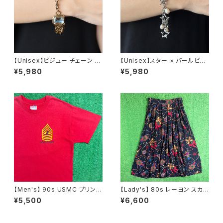
【Unisex】ビジュー チェーン ブ
【Unisex】スター × パールビー
レスレット / 古着 アクセサリー
ズ チャーム チェーン ブレスレッ
¥5,980
¥5,980
N0737
ト / 古着 アクセサリー N1109
【Men's】 90s USMC プリント
【Lady's】 80s レーヨン スカ
Tシャツ / アメリカ製 USA製 9
ーフ柄 スカート / 80年代 古着
¥5,500
¥6,600
0年代 ティーシャツ T-Shirt 古
レディース 総柄 2266
着 N0359