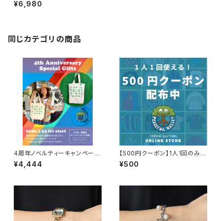
イン 切り替え シャツ / 90年代
¥6,980
古着 半袖 シャツ メンズ カウボ
ーイ N0803
同じカテゴリの商品
4周年ノベルティーキャンペーン
【500円クーポン】1人1回のみご
開催中！
利用可能！
¥4,444
¥500