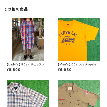
その他の商品
【Lady's】 80s - チェック ノー
【Men's】 00s Los Angeles
カラー シャツ ワンピース / アメ
Lakers KCAL9 Tシャツ / NB
¥8,800
¥6,980
リカ製 USA製 80年代 古着 レ
A ティーシャツ T-Shirt 古着 2
ディース ワンピN1475
070