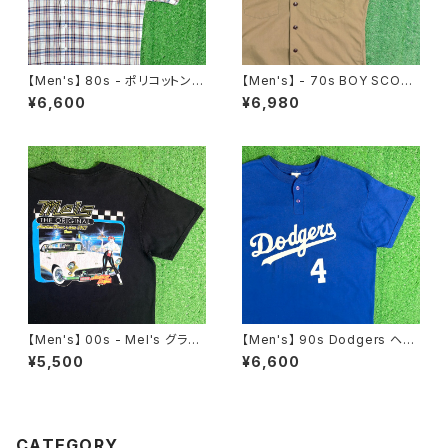
【Men's】 80s - ポリコットン
【Men's】 - 70s BOY SCOU
チェック シャツ / 80年代 古着
T OF AMERICA 開襟 シャツ /
¥6,600
¥6,980
半袖 メンズ 2280
70年代 シャツ 半袖 古着 メン
ズ オープンカラー ボーイスカウ
ト 2197
【Men's】 00s - Mel's グラフ
【Men's】 90s Dodgers ヘン
ィック Tシャツ / ティーシャツ T
リーネック Tシャツ / アメリカ製
¥5,500
¥6,600
-Shirt 古着 レストラン Americ
USA製 90年代 ティーシャツ T
an Graffiti 2272
-Shirt 古着 メンズ ドジャース
N1585
CATEGORY