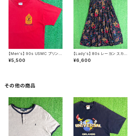
【Men's】 90s USMC プリント
【Lady's】 80s レーヨン スカ
Tシャツ / アメリカ製 USA製 9
ーフ柄 スカート / 80年代 古着
¥5,500
¥6,600
0年代 ティーシャツ T-Shirt 古
レディース 総柄 2266
着 N0359
その他の商品