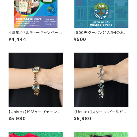
4周年ノベルティーキャンペーン
【500円クーポン】1人1回のみご
開催中！
利用可能！
¥4,444
¥500
【Unisex】ビジュー チェーン ブ
【Unisex】スター × パールビー
レスレット / 古着 アクセサリー
ズ チャーム チェーン ブレスレッ
¥5,980
¥5,980
N0737
ト / 古着 アクセサリー N1109