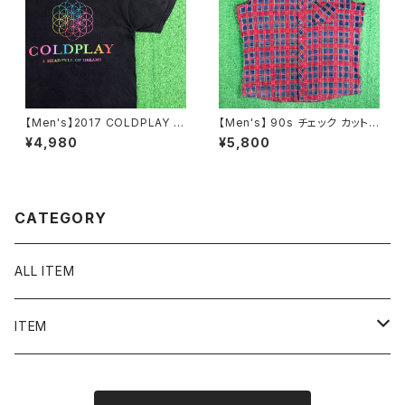
【Men's】2017 COLDPLAY ツ
【Men's】 90s チェック カットオ
アー Tシャツ / 古着 ティーシャ
フ フランネル ノースリーブ シャ
¥4,980
¥5,800
ツ T-Shirt バンド ロック 2279
ツ / 90年代 ベスト 古着 ネルシ
ャツ メンズ N1576
CATEGORY
ALL ITEM
ITEM
Tシャツ