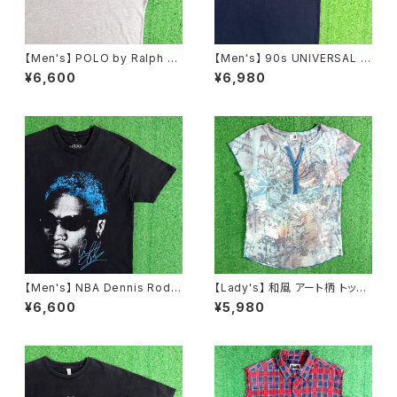
【Men's】 POLO by Ralph La
【Men's】 90s UNIVERSAL S
uren 鹿の子素材 ヘンリーネッ
TUDIO ロゴ Tシャツ / 90年代
¥6,600
¥6,980
ク トップス / ラルフローレン ポ
ティーシャツ T-Shirt 古着 ウッ
ロ メンズ ティーシャツ T-Shirt
ディー・ウッドペッカー チリー・
古着 メンズ 半袖 2268
ウィリー 2276
【Men's】 NBA Dennis Rodm
【Lady's】 和風 アート柄 トップ
an オフィシャル Tシャツ / ティ
ス / アメリカ製 USA製 古着 レ
¥6,600
¥5,980
ーシャツ T-Shirt 古着 ロッドマ
ディース T-Shirt ティーシャツ
ン 2278
Tシャツ 総柄 N1578