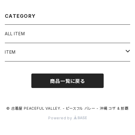
CATEGORY
ALL ITEM
ITEM
Tシャツ
商品一覧に戻る
シャツ／ブラウス
半袖シャツ / ブラウス
タンクトップ
© 古着屋 PEACEFUL VALLEY. - ピースフル バレー - 沖縄 コザ & 那覇
Powered by
長袖シャツ / ブラウス
ベスト