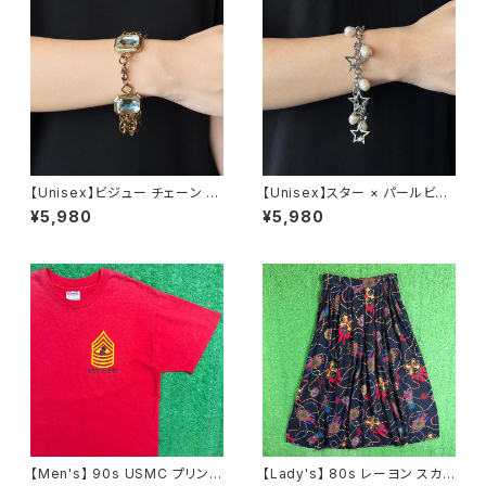
【Unisex】ビジュー チェーン ブ
【Unisex】スター × パールビー
レスレット / 古着 アクセサリー
ズ チャーム チェーン ブレスレッ
¥5,980
¥5,980
N0737
ト / 古着 アクセサリー N1109
【Men's】 90s USMC プリント
【Lady's】 80s レーヨン スカ