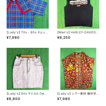
【Lady's】 70s - 80s チェック
【Men's】 HARLEY-DAVIDSO
ウエスタン デザイン シャツ / 7
N ノースリーブ Tシャツ / 古着
¥7,980
¥8,250
0年代 80年代 古着 レディース
メンズ ハーレーダビッドソン ハ
半袖 N1243
ーレー ティーシャツ T-Shirt タ
ンクトップ 2256
【Lady's】 90s ケミカルウォッ
【Lady's】 シアー素材 幾何学
シュ デニム ミニ スカート / 90
柄 羽織り シャツ / 古着 半袖 ガ
¥8,800
¥7,980
年代 古着 レディース N1586
ウン レディース 2264