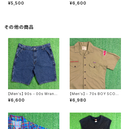
Tシャツ / アメリカ製 USA製 9
ーフ柄 スカート / 80年代 古着
¥5,500
¥6,600
0年代 ティーシャツ T-Shirt 古
レディース 総柄 2266
着 N0359
その他の商品
【Men's】 90s - 00s Wrangl
【Men's】 - 70s BOY SCOU
er デニム ペインター ハーフパ
T OF AMERICA 開襟 シャツ /
¥6,600
¥6,980
ンツ / 90年代 ラングラー ハー
70年代 シャツ 半袖 古着 メン
パン ショートパンツ メンズ 206
ズ オープンカラー ボーイスカウ
6
ト 2197