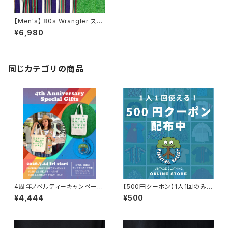
【Men's】 80s Wrangler スト
ライプ シャツ / 80年代 ラングラ
¥6,980
ー メンズ N0734
同じカテゴリの商品
4周年ノベルティーキャンペーン
【500円クーポン】1人1回のみご
開催中！
利用可能！
¥4,444
¥500