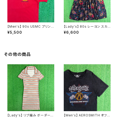
【Men's】 90s USMC プリント
【Lady's】 80s レーヨン スカ
Tシャツ / アメリカ製 USA製 9
ーフ柄 スカート / 80年代 古着
¥5,500
¥6,600
0年代 ティーシャツ T-Shirt 古
レディース 総柄 2266
着 N0359
その他の商品
【Lady's】 リブ編み ボーダー
【Men's】 AEROSMITH オフィ