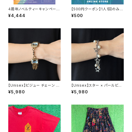
4周年ノベルティーキャンペーン
【500円クーポン】1人1回のみご
開催中！
利用可能！
¥4,444
¥500
【Unisex】ビジュー チェーン ブ
【Unisex】スター × パールビー
レスレット / 古着 アクセサリー
ズ チャーム チェーン ブレスレッ
¥5,980
¥5,980
N0737
ト / 古着 アクセサリー N1109