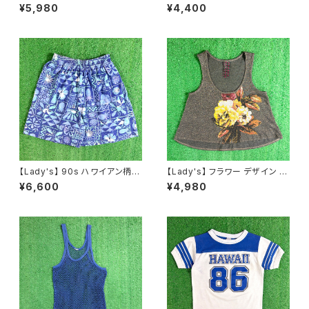
スキッパー ワンピース / 古着 ワ
シャルライセンス Tシャツ / 古
¥5,980
¥4,400
ンピ 半袖 2262
着 ティーシャツ T-Shirt ロック
バンド エアロスミス N1549
【Lady's】 90s ハワイアン柄
【Lady's】 フラワー デザイン ラ
ショートパンツ / 90年代 ハーフ
メ入り タンクトップ / アメリカ製
¥6,600
¥4,980
パンツ ハーパン ショーパン イ
USA製 古着 レディース キャミ
ージー レディース 2258
ソール トップス ノースリーブ 22
63