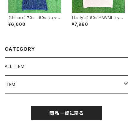
【Unisex】 70s - 80s フィッシ
【Lady's】 80s HAWAII フット
ュネット タンクトップ / 70年代
ボール Tシャツ / 80年代 ティ
¥6,600
¥7,980
80年代 メッシュ 古着 メンズ レ
ーシャツ T-Short チビ ピチ ミ
ディース 2223
ニ レディース N1536
CATEGORY
ALL ITEM
ITEM
Tシャツ
商品一覧に戻る
シャツ／ブラウス