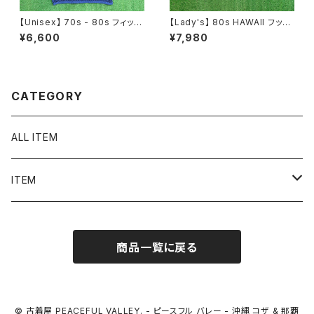
【Unisex】 70s - 80s フィッシ
【Lady's】 80s HAWAII フット
ュネット タンクトップ / 70年代
ボール Tシャツ / 80年代 ティ
¥6,600
¥7,980
80年代 メッシュ 古着 メンズ レ
ーシャツ T-Short チビ ピチ ミ
ディース 2223
ニ レディース N1536
CATEGORY
ALL ITEM
ITEM
Tシャツ
商品一覧に戻る
シャツ／ブラウス
半袖シャツ / ブラウス
タンクトップ
© 古着屋 PEACEFUL VALLEY. - ピースフル バレー - 沖縄 コザ & 那覇