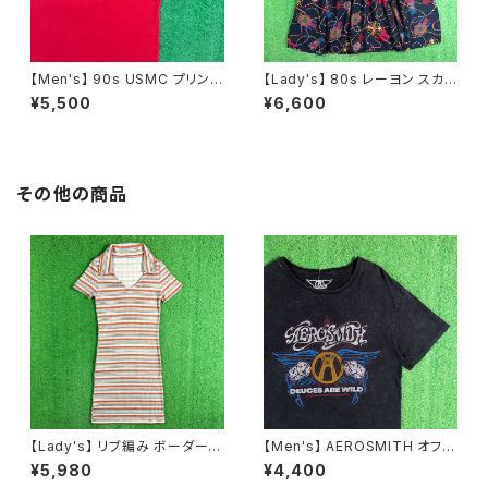
【Men's】 90s USMC プリント
【Lady's】 80s レーヨン スカ
Tシャツ / アメリカ製 USA製 9
ーフ柄 スカート / 80年代 古着
¥5,500
¥6,600
0年代 ティーシャツ T-Shirt 古
レディース 総柄 2266
着 N0359
その他の商品
【Lady's】 リブ編み ボーダー
【Men's】 AEROSMITH オフィ
スキッパー ワンピース / 古着 ワ
シャルライセンス Tシャツ / 古
¥5,980
¥4,400
ンピ 半袖 2262
着 ティーシャツ T-Shirt ロック