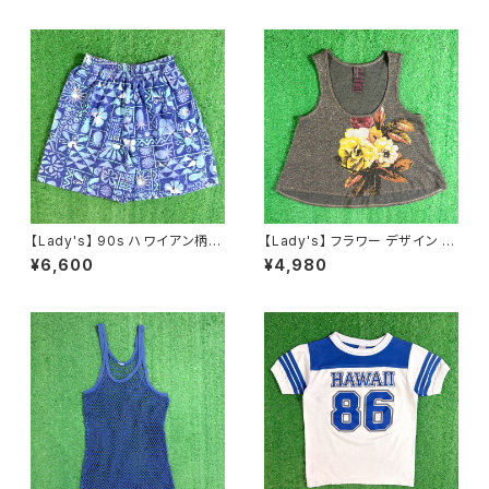
バンド エアロスミス N1549
【Lady's】 90s ハワイアン柄
【Lady's】 フラワー デザイン ラ
ショートパンツ / 90年代 ハーフ
メ入り タンクトップ / アメリカ製
¥6,600
¥4,980
パンツ ハーパン ショーパン イ
USA製 古着 レディース キャミ
ージー レディース 2258
ソール トップス ノースリーブ 22
63