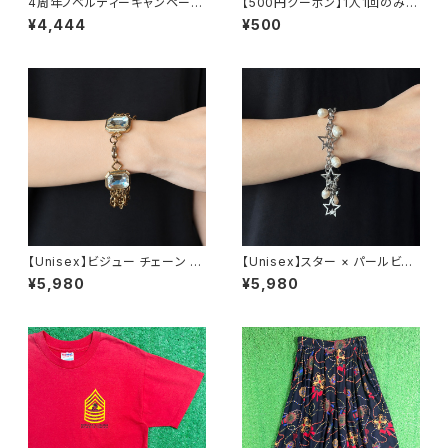
4周年ノベルティーキャンペーン
【500円クーポン】1人1回のみご
開催中！
利用可能！
¥4,444
¥500
【Unisex】ビジュー チェーン ブ
【Unisex】スター × パールビー
レスレット / 古着 アクセサリー
ズ チャーム チェーン ブレスレッ
¥5,980
¥5,980
N0737
ト / 古着 アクセサリー N1109