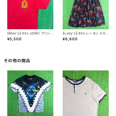
【Men's】 90s USMC プリント
【Lady's】 80s レーヨン スカ
Tシャツ / アメリカ製 USA製 9
ーフ柄 スカート / 80年代 古着
¥5,500
¥6,600
0年代 ティーシャツ T-Shirt 古
レディース 総柄 2266
着 N0359
その他の商品