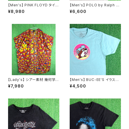
【Men's】 PINK FLOYD タイダ
【Men's】 POLO by Ralph La
イ Tシャツ / ティーシャツ T-Sh
uren 鹿の子素材 ヘンリーネッ
¥8,980
¥6,600
irt バンド ロック LIQUID BLUE
ク トップス / ラルフローレン ポ
ピンクフロイド N1583
ロ メンズ ティーシャツ T-Shirt
古着 メンズ 半袖 2268
【Lady's】 シアー素材 幾何学
【Men's】 BUC-EE'S イラスト
柄 羽織り シャツ / 古着 半袖 ガ
Tシャツ / バッキーズ ティーシャ
¥7,980
¥4,500
ウン レディース 2264
ツ T-Shirt 古着 2274