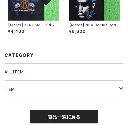
【Men's】 AEROSMITH オフィ
【Men's】 NBA Dennis Rodm
シャルライセンス Tシャツ / 古
an オフィシャル Tシャツ / ティ
¥4,400
¥6,600
着 ティーシャツ T-Shirt ロック
ーシャツ T-Shirt 古着 ロッドマ
バンド エアロスミス N1549
ン 2278
CATEGORY
ALL ITEM
ITEM
Tシャツ
商品一覧に戻る
シャツ／ブラウス