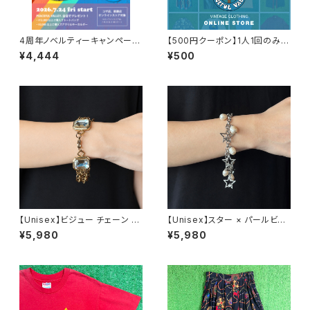
4周年ノベルティーキャンペーン
【500円クーポン】1人1回のみご
開催中！
利用可能！
¥4,444
¥500
【Unisex】ビジュー チェーン ブ
【Unisex】スター × パールビー
レスレット / 古着 アクセサリー
ズ チャーム チェーン ブレスレッ
¥5,980
¥5,980
N0737
ト / 古着 アクセサリー N1109