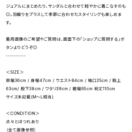
ジュアルにまとめたり、サンダルと合わせて軽やかに着こなすのも
◎。羽織りをプラスして季節に合わせたスタイリングも楽しめま
す。
着用画像のご希望やご質問は、画面下の「ショップに質問する」ボ
タンよりどうぞ◎
----------
＜SIZE＞
肩幅36cm / 身幅47cm / ウエスト84cm / 袖口25cm / 股上
63cm/ 股下38cm / ワタリ39cm / 裾幅65cm 総丈110cm
サイズ未記載(M～L相当)
＜CONDITION＞
点々とほつれあり
（全て画像参照）