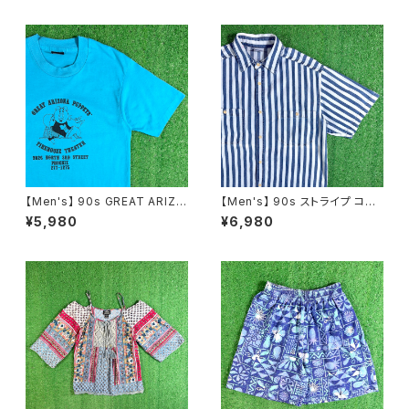
ズ ハーレーダビッドソン ハーレ
ーシャツ T-Shirt ワンピ 古着
ー 2248
レディース ファンタジア ミッキ
ー N1556
【Men's】 90s GREAT ARIZO
【Men's】 90s ストライプ コット
NA PUPPETS イラスト Tシャ
ン シャツ / アメリカ製 USA製 9
¥5,980
¥6,980
ツ / アメリカ製 USA製 ティーシ
0年代 半袖 メンズ 2252
ャツ T-Shirt 古着 N1562