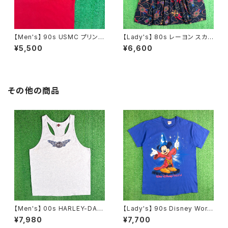
【Men's】 90s USMC プリント
【Lady's】 80s レーヨン スカ
Tシャツ / アメリカ製 USA製 9
ーフ柄 スカート / 80年代 古着
¥5,500
¥6,600
0年代 ティーシャツ T-Shirt 古
レディース 総柄 2266
着 N0359
その他の商品
【Men's】 00s HARLEY-DAVI
【Lady's】 90s Disney World
DSON VENTURE タンクトップ
Mickey Tシャツ ワンピース /
¥7,980
¥7,700
/ アメリカ製 USA製 古着 メン
アメリカ製 USA製 90年代 ティ