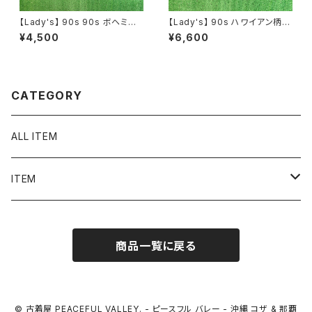
【Lady's】 90s 90s ボヘミア
【Lady's】 90s ハワイアン柄
ン パッチワーク柄 レース プルオ
ショートパンツ / 90年代 ハーフ
¥4,500
¥6,600
ーバー トップス / 90年代 半袖
パンツ ハーパン ショーパン イ
キャミソール 古着 レディース 2
ージー レディース 2258
259
CATEGORY
ALL ITEM
ITEM
Tシャツ
商品一覧に戻る
シャツ／ブラウス
半袖シャツ / ブラウス
タンクトップ
© 古着屋 PEACEFUL VALLEY. - ピースフル バレー - 沖縄 コザ & 那覇