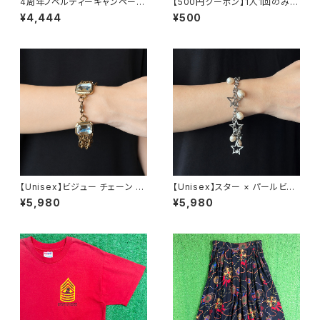
4周年ノベルティーキャンペーン
【500円クーポン】1人1回のみご
開催中！
利用可能！
¥4,444
¥500
【Unisex】ビジュー チェーン ブ
【Unisex】スター × パールビー
レスレット / 古着 アクセサリー
ズ チャーム チェーン ブレスレッ
¥5,980
¥5,980
N0737
ト / 古着 アクセサリー N1109