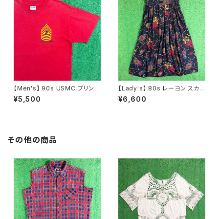
【Men's】 90s USMC プリント
【Lady's】 80s レーヨン スカ
Tシャツ / アメリカ製 USA製 9
ーフ柄 スカート / 80年代 古着
¥5,500
¥6,600
0年代 ティーシャツ T-Shirt 古
レディース 総柄 2266
着 N0359
その他の商品