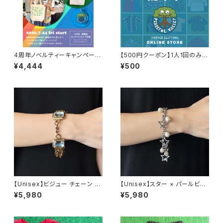
4周年ノベルティーキャンペーン
【500円クーポン】1人1回のみご
開催中！
利用可能！
¥4,444
¥500
【Unisex】ビジュー チェーン ブ
【Unisex】スター × パールビー
レスレット / 古着 アクセサリー
ズ チャーム チェーン ブレスレッ
¥5,980
¥5,980
N0737
ト / 古着 アクセサリー N1109