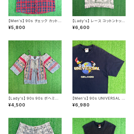
【Men's】 90s チェック カットオ
【Lady's】 レース コットントップ
フ フランネル ノースリーブ シャ
ス / 古着 レディース 半袖 N148
¥5,800
¥6,600
ツ / 90年代 ベスト 古着 ネルシ
8
ャツ メンズ N1576
【Lady's】 90s 90s ボヘミア
【Men's】 90s UNIVERSAL S
ン パッチワーク柄 レース プルオ
TUDIO ロゴ Tシャツ / 90年代
¥4,500
¥6,980
ーバー トップス / 90年代 半袖
ティーシャツ T-Shirt 古着 ウッ
キャミソール 古着 レディース 2
ディー・ウッドペッカー チリー・
259
ウィリー 2276