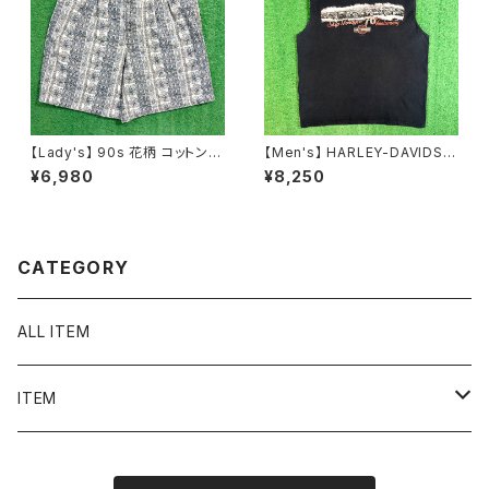
【Lady's】 90s 花柄 コットン
【Men's】 HARLEY-DAVIDSO
ショート パンツ / アメリカ製 US
N ノースリーブ Tシャツ / 古着
¥6,980
¥8,250
A製 90年代 古着 ハーフパンツ
メンズ ハーレーダビッドソン ハ
ハーパン ショーパン 総柄 2235
ーレー ティーシャツ T-Shirt タ
ンクトップ 2256
CATEGORY
ALL ITEM
ITEM
Tシャツ