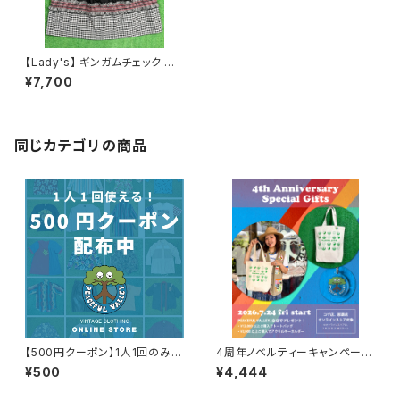
【Lady's】 ギンガムチェック ティ
アード ロングスカート / 古着 ス
¥7,700
カート レディース 1623
同じカテゴリの商品
【500円クーポン】1人1回のみご
4周年ノベルティーキャンペーン
利用可能！
開催中！
¥500
¥4,444