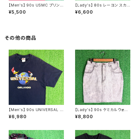
【Men's】 90s USMC プリント
【Lady's】 80s レーヨン スカ
Tシャツ / アメリカ製 USA製 9
ーフ柄 スカート / 80年代 古着
¥5,500
¥6,600
0年代 ティーシャツ T-Shirt 古
レディース 総柄 2266
着 N0359
その他の商品
【Men's】 90s UNIVERSAL S
【Lady's】 90s ケミカルウォッ
TUDIO ロゴ Tシャツ / 90年代
シュ デニム ミニ スカート / 90
¥6,980
¥8,800
ティーシャツ T-Shirt 古着 ウッ
年代 古着 レディース N1586
ディー・ウッドペッカー チリー・
ウィリー 2276