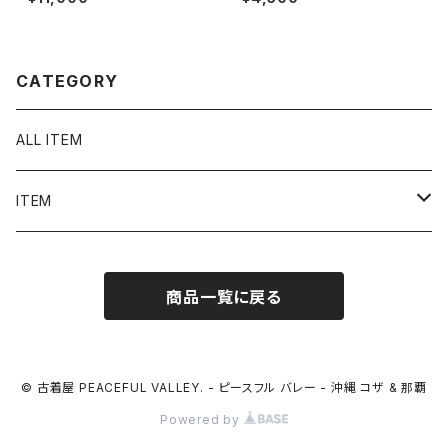
総柄 古着 レディース N1546
ガー Tシャツ / ティーシャツ T-
Shirt 古着 ミニ ピチ チビ レディ
ース ボヘミアン N1579
CATEGORY
ALL ITEM
ITEM
Tシャツ
商品一覧に戻る
シャツ／ブラウス
半袖シャツ / ブラウス
タンクトップ
© 古着屋 PEACEFUL VALLEY. - ピースフル バレー - 沖縄 コザ & 那覇
Powered by
長袖シャツ / ブラウス
ベスト