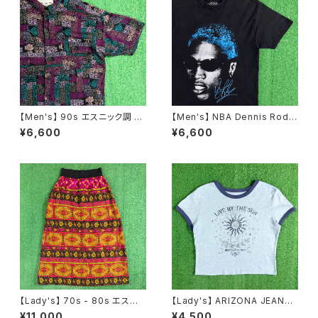
【Men's】 90s エスニック調 総
【Men's】 NBA Dennis Rodm
柄 シャツ / 90年代 半袖 メンズ
an オフィシャル Tシャツ / ティ
¥6,600
¥6,600
柄シャツ N1588
ーシャツ T-Shirt 古着 ロッドマ
ン 2278
【Lady's】 70s - 80s エスニッ
【Lady's】 ARIZONA JEANS
ク柄 スカート / 70年代 80年代
CO サン・ムーン モチーフ リン
¥11,000
¥4,500