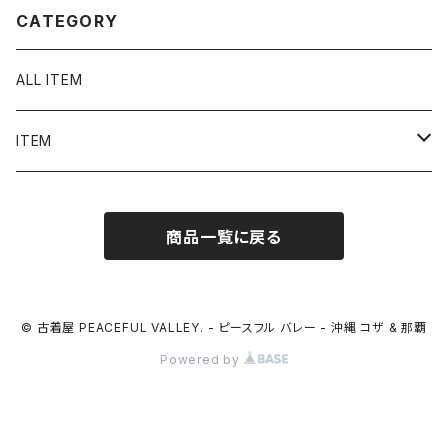
CATEGORY
ALL ITEM
ITEM
Tシャツ
商品一覧に戻る
シャツ／ブラウス
半袖シャツ / ブラウス
タンクトップ
© 古着屋 PEACEFUL VALLEY. - ピースフル バレー - 沖縄 コザ & 那覇
Powered by
長袖シャツ / ブラウス
ベスト
トップス