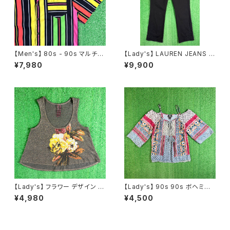
【Men's】 80s - 90s マルチカ
【Lady's】 LAUREN JEANS R
ラー ストライプ 開襟 シャツ / 8
ALPH LAUREN レースデザイ
¥7,980
¥9,900
0年代 90年代 半袖 メンズ カラ
ン フレアパンツ / 古着 パンツ フ
フル N1577
レア ラルフローレン レディース
N1555
【Lady's】 フラワー デザイン ラ
【Lady's】 90s 90s ボヘミア
メ入り タンクトップ / アメリカ製
ン パッチワーク柄 レース プルオ
¥4,980
¥4,500
USA製 古着 レディース キャミ
ーバー トップス / 90年代 半袖
ソール トップス ノースリーブ 22
キャミソール 古着 レディース 2
63
259