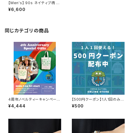
【Men's】 90s ネイティブ柄 フ
ード付き Tシャツ / アメリカ製
¥6,600
USA製 90年代 古着 パーカー
フーディー ティーシャツ メンズ
1585
同じカテゴリの商品
4周年ノベルティーキャンペーン
【500円クーポン】1人1回のみご
開催中！
利用可能！
¥4,444
¥500