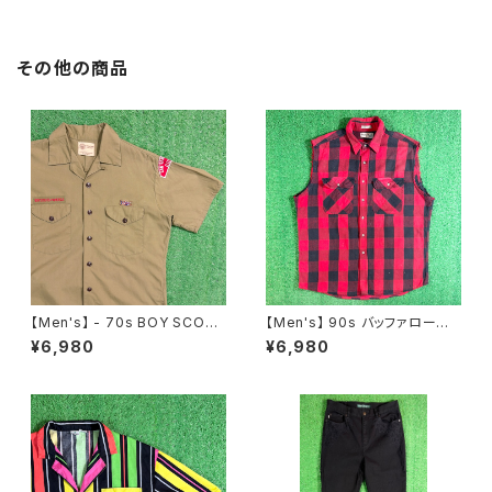
着 N0359
その他の商品
【Men's】 - 70s BOY SCOU
【Men's】 90s バッファローチェ
T OF AMERICA 開襟 シャツ /
ック カットオフ フランネル ノー
¥6,980
¥6,980
70年代 シャツ 半袖 古着 メン
スリーブシャツ / アメリカ製 US
ズ オープンカラー ボーイスカウ
A製 90年代 古着 シャツ ベスト
ト 2197
2255