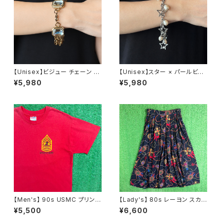
【Unisex】ビジュー チェーン ブ
【Unisex】スター × パールビー
レスレット / 古着 アクセサリー
ズ チャーム チェーン ブレスレッ
¥5,980
¥5,980
N0737
ト / 古着 アクセサリー N1109
【Men's】 90s USMC プリント
【Lady's】 80s レーヨン スカ
Tシャツ / アメリカ製 USA製 9
ーフ柄 スカート / 80年代 古着
¥5,500
¥6,600
0年代 ティーシャツ T-Shirt 古
レディース 総柄 2266