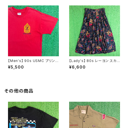
【Men's】 90s USMC プリント
【Lady's】 80s レーヨン スカ
Tシャツ / アメリカ製 USA製 9
ーフ柄 スカート / 80年代 古着
¥5,500
¥6,600
0年代 ティーシャツ T-Shirt 古
レディース 総柄 2266
着 N0359
その他の商品