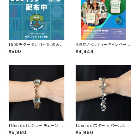
【500円クーポン】1人1回のみご
4周年ノベルティーキャンペーン
利用可能！
開催中！
¥500
¥4,444
【Unisex】ビジュー チェーン ブ
【Unisex】スター × パールビー
レスレット / 古着 アクセサリー
ズ チャーム チェーン ブレスレッ
¥5,980
¥5,980
N0737
ト / 古着 アクセサリー N1109