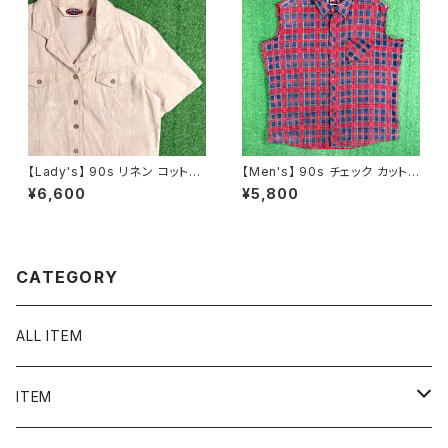
【Lady's】 90s リネン コットン
【Men's】 90s チェック カットオ
開襟 シャツ / 90年代 オープン
フ フランネル ノースリーブ シャ
¥6,600
¥5,800
カラー 開襟 レディース 古着 N1
ツ / 90年代 ベスト 古着 ネルシ
590
ャツ メンズ N1576
CATEGORY
ALL ITEM
ITEM