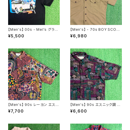
【Men's】 00s - Mel's グラフ
【Men's】 - 70s BOY SCOU
ィック Tシャツ / ティーシャツ T
T OF AMERICA 開襟 シャツ /
¥5,500
¥6,980
-Shirt 古着 レストラン Americ
70年代 シャツ 半袖 古着 メン
an Graffiti 2272
ズ オープンカラー ボーイスカウ
ト 2197
【Men's】 90s レーヨン エスニ
【Men's】 90s エスニック調 総
ック 総柄 シャツ / 90年代 古着
柄 シャツ / 90年代 半袖 メンズ
¥7,700
¥6,600
柄シャツ 半袖 メンズ 2290
柄シャツ N1588