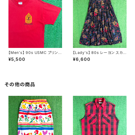
【Men's】 90s USMC プリント
【Lady's】 80s レーヨン スカ
Tシャツ / アメリカ製 USA製 9
ーフ柄 スカート / 80年代 古着
¥5,500
¥6,600
0年代 ティーシャツ T-Shirt 古
レディース 総柄 2266
着 N0359
その他の商品