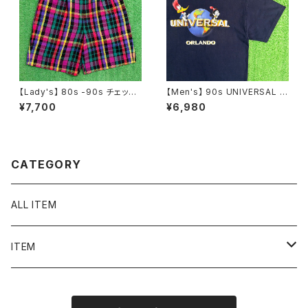
【Lady's】 80s -90s チェック
【Men's】 90s UNIVERSAL S
ショートパンツ / 80年代 90年
TUDIO ロゴ Tシャツ / 90年代
¥7,700
¥6,980
代 古着 レディース ハーパン ハ
ティーシャツ T-Shirt 古着 ウッ
ーフパンツ ショーパン レディー
ディー・ウッドペッカー チリー・
ス 2234
ウィリー 2276
CATEGORY
ALL ITEM
ITEM
Tシャツ