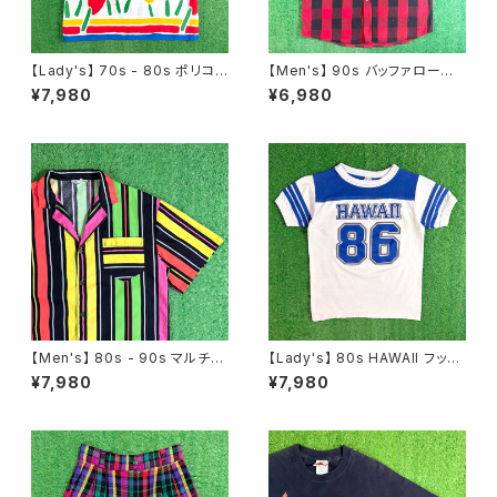
【Lady's】 70s - 80s ポリコッ
【Men's】 90s バッファローチェ
トン 花柄 ボーダー スカート /
ック カットオフ フランネル ノー
¥7,980
¥6,980
アメリカ製 USA製 70年代 80
スリーブシャツ / アメリカ製 US
年代 古着 レディース 総柄 224
A製 90年代 古着 シャツ ベスト
6
2255
【Men's】 80s - 90s マルチカ
【Lady's】 80s HAWAII フット
ラー ストライプ 開襟 シャツ / 8
ボール Tシャツ / 80年代 ティ
¥7,980
¥7,980
0年代 90年代 半袖 メンズ カラ
ーシャツ T-Short チビ ピチ ミ
フル N1577
ニ レディース N1536