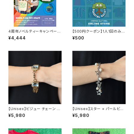
4周年ノベルティーキャンペーン
【500円クーポン】1人1回のみご
開催中！
利用可能！
¥4,444
¥500
【Unisex】ビジュー チェーン ブ
【Unisex】スター × パールビー
レスレット / 古着 アクセサリー
ズ チャーム チェーン ブレスレッ
¥5,980
¥5,980
N0737
ト / 古着 アクセサリー N1109