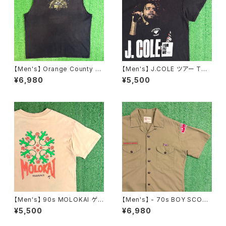
【Men's】 Orange County C
【Men's】 J.COLE ツアー Tシ
hoppers カットオフ Tシャツ /
ャツ / 古着 ティーシャツ T-Shir
¥6,980
¥5,500
古着 バイク バイカー ティーシャ
t ラップ ヒップホップ N1551
ツ T-Shirt メンズ ノースリーブ
2257
【Men's】 90s MOLOKAI ゲッ
【Men's】 - 70s BOY SCOU
コー イラスト Tシャツ / アメリ
T OF AMERICA 開襟 シャツ /
¥5,500
¥6,980
カ製 USA製 90年代 ティーシャ
70年代 シャツ 半袖 古着 メン
ツ T-Shirt ハワイ 2269
ズ オープンカラー ボーイスカウ