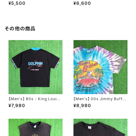
Tシャツ / アメリカ製 USA製 9
ーフ柄 スカート / 80年代 古着
¥5,500
¥6,600
0年代 ティーシャツ T-Shirt 古
レディース 総柄 2266
着 N0359
その他の商品
【Men's】 80s - King Louie
【Men's】 00s Jimmy Buffet
DOLPHIN 開襟 ボーリングシャ
t タイダイ ツアー Tシャツ / ティ
¥7,980
¥8,980
ツ / アメリカ製 USA製 80年代
ーシャツ T-Shirt バンド ロック
シャツ 半袖 古着 メンズ N1232
カントリー 古着 ジミー・バフェッ
ト N1575