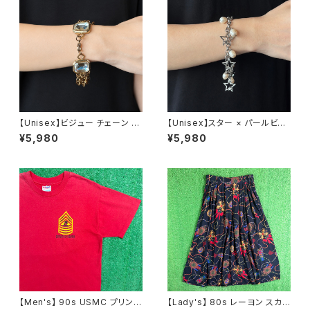
【Unisex】ビジュー チェーン ブ
【Unisex】スター × パールビー
レスレット / 古着 アクセサリー
ズ チャーム チェーン ブレスレッ
¥5,980
¥5,980
N0737
ト / 古着 アクセサリー N1109
【Men's】 90s USMC プリント
【Lady's】 80s レーヨン スカ