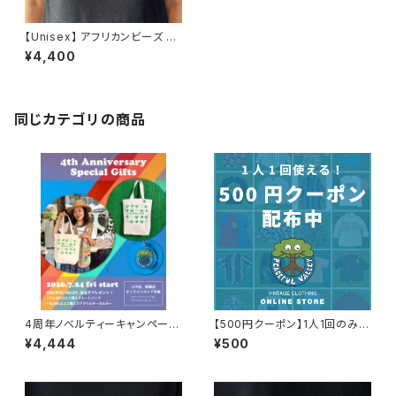
【Unisex】 アフリカンビーズ ネ
ックレス / アクセサリー 古着
¥4,400
同じカテゴリの商品
4周年ノベルティーキャンペーン
【500円クーポン】1人1回のみご
開催中！
利用可能！
¥4,444
¥500