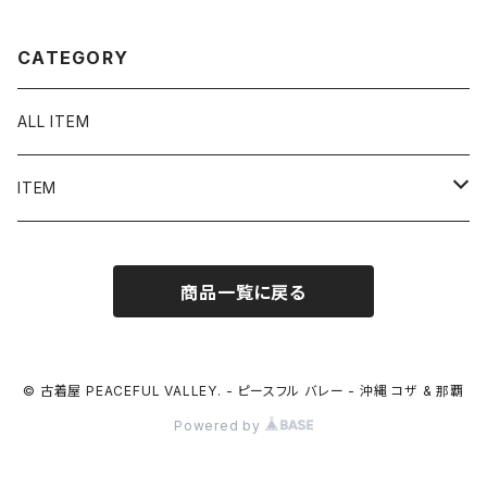
ト 2197
CATEGORY
ALL ITEM
ITEM
Tシャツ
商品一覧に戻る
シャツ／ブラウス
半袖シャツ / ブラウス
タンクトップ
© 古着屋 PEACEFUL VALLEY. - ピースフル バレー - 沖縄 コザ & 那覇
Powered by
長袖シャツ / ブラウス
ベスト