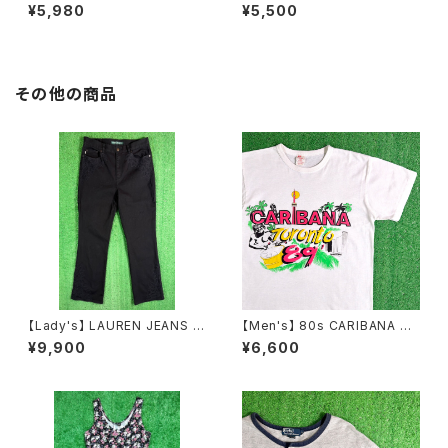
ズ チャーム チェーン ブレスレッ
Tシャツ / アメリカ製 USA製 9
¥5,980
¥5,500
ト / 古着 アクセサリー N1109
0年代 ティーシャツ T-Shirt 古
着 N0359
その他の商品
【Lady's】 LAUREN JEANS R
【Men's】 80s CARIBANA To
ALPH LAUREN レースデザイ
ronto 89' Tシャツ / 80年代
¥9,900
¥6,600
ン フレアパンツ / 古着 パンツ フ
ティーシャツ T-Shirt 古着 228
レア ラルフローレン レディース
2
N1555