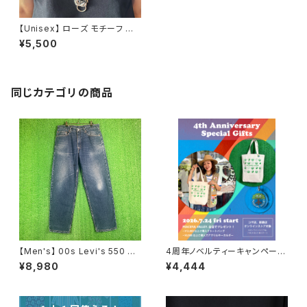
【Unisex】 ローズ モチーフ シ
ルバーカラー チャーム ネックレ
¥5,500
ス / 古着 アクセサリー バラ 薔
薇
同じカテゴリの商品
【Men's】 00s Levi's 550 デ
4周年ノベルティーキャンペーン
ニムパンツ / 古着 リーバイス ジ
開催中！
¥8,980
¥4,444
ーンズ ジーパン メンズ デニム
パンツ N0657