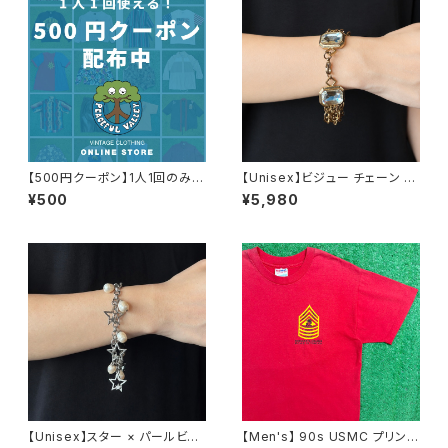
【500円クーポン】1人1回のみご
【Unisex】ビジュー チェーン ブ
利用可能！
レスレット / 古着 アクセサリー
¥500
¥5,980
N0737
【Unisex】スター × パールビー
【Men's】 90s USMC プリント