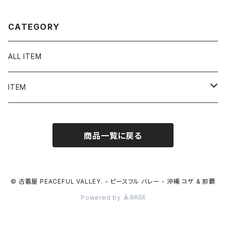
CATEGORY
ALL ITEM
ITEM
Tシャツ
商品一覧に戻る
シャツ／ブラウス
半袖シャツ / ブラウス
タンクトップ
© 古着屋 PEACEFUL VALLEY. - ピースフル バレー - 沖縄 コザ & 那覇
Powered by
長袖シャツ / ブラウス
ベスト