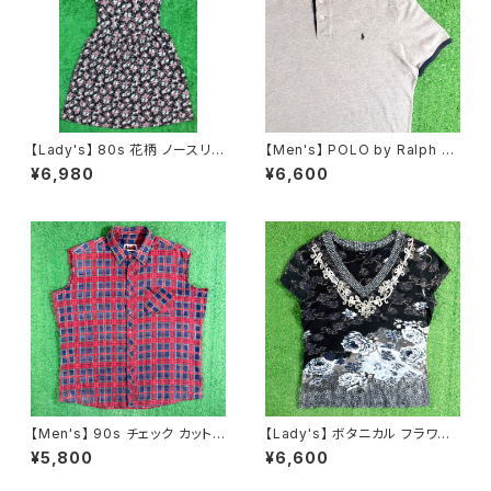
【Lady's】 80s 花柄 ノースリー
【Men's】 POLO by Ralph La
ブ ワンピース / アメリカ製 USA
uren 鹿の子素材 ヘンリーネッ
¥6,980
¥6,600
製 80年代 ワンプ 古着 夏 レデ
ク トップス / ラルフローレン ポ
ィース 黒 N1619
ロ メンズ ティーシャツ T-Shirt
古着 メンズ 半袖 2268
【Men's】 90s チェック カットオ
【Lady's】 ボタニカル フラワー
フ フランネル ノースリーブ シャ
柄 Vネック トップス / 古着 Tシ
¥5,800
¥6,600
ツ / 90年代 ベスト 古着 ネルシ
ャツ ティーシャツ T-Shirt Y2K
ャツ メンズ N1576
レディース N1591