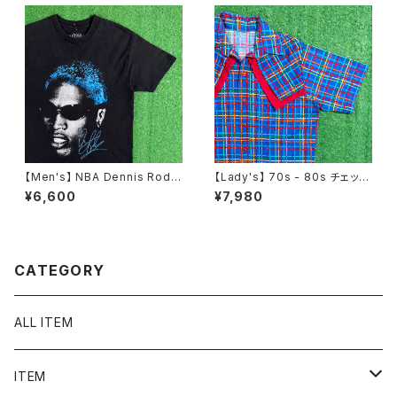
古着 メンズ 半袖 2268
【Men's】 NBA Dennis Rodm
【Lady's】 70s - 80s チェック
an オフィシャル Tシャツ / ティ
ウエスタン デザイン シャツ / 7
¥6,600
¥7,980
ーシャツ T-Shirt 古着 ロッドマ
0年代 80年代 古着 レディース
ン 2278
半袖 N1243
CATEGORY
ALL ITEM
ITEM