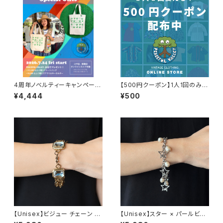
4周年ノベルティーキャンペーン
【500円クーポン】1人1回のみご
開催中！
利用可能！
¥4,444
¥500
【Unisex】ビジュー チェーン ブ
【Unisex】スター × パールビー
レスレット / 古着 アクセサリー
ズ チャーム チェーン ブレスレッ