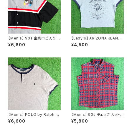
【Men's】 90s 企業ロゴ入り ワ
【Lady's】 ARIZONA JEANS
ークシャツ / アメリカ製 USA製
CO サン・ムーン モチーフ リン
¥6,600
¥4,500
90年代 シャツ ワーク 古着 メン
ガー Tシャツ / ティーシャツ T-
ズ N1060
Shirt 古着 ミニ ピチ チビ レディ
ース ボヘミアン N1579
【Men's】 POLO by Ralph La
【Men's】 90s チェック カットオ
uren 鹿の子素材 ヘンリーネッ
フ フランネル ノースリーブ シャ
¥6,600
¥5,800
ク トップス / ラルフローレン ポ
ツ / 90年代 ベスト 古着 ネルシ
ロ メンズ ティーシャツ T-Shirt
ャツ メンズ N1576