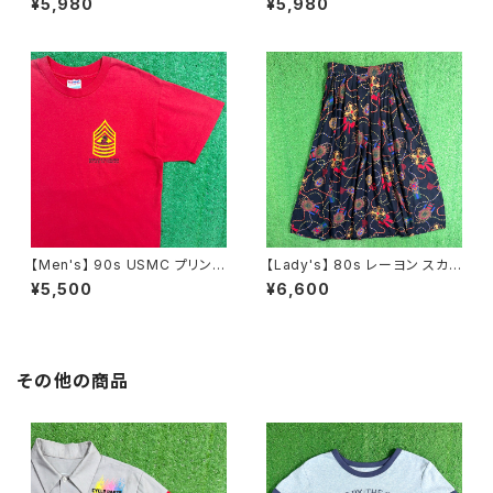
¥5,980
¥5,980
N0737
ト / 古着 アクセサリー N1109
【Men's】 90s USMC プリント
【Lady's】 80s レーヨン スカ
Tシャツ / アメリカ製 USA製 9
ーフ柄 スカート / 80年代 古着
¥5,500
¥6,600
0年代 ティーシャツ T-Shirt 古
レディース 総柄 2266
着 N0359
その他の商品