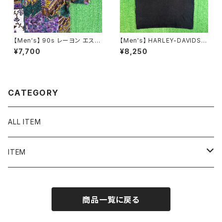
【Men's】 90s レーヨン エスニ
【Men's】 HARLEY-DAVIDSO
ック調 総柄 シャツ / 90年代 半
N ノースリーブ Tシャツ / 古着
¥7,700
¥8,250
袖 メンズ 古着 柄シャツ N1595
メンズ ハーレーダビッドソン ハ
ーレー ティーシャツ T-Shirt タ
ンクトップ 2256
CATEGORY
ALL ITEM
ITEM
Tシャツ
商品一覧に戻る
シャツ／ブラウス