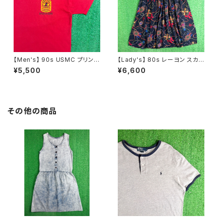
【Men's】 90s USMC プリント
【Lady's】 80s レーヨン スカ
Tシャツ / アメリカ製 USA製 9
ーフ柄 スカート / 80年代 古着
¥5,500
¥6,600
0年代 ティーシャツ T-Shirt 古
レディース 総柄 2266
着 N0359
その他の商品