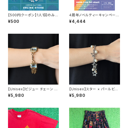
【500円クーポン】1人1回のみご
4周年ノベルティーキャンペーン
利用可能！
開催中！
¥500
¥4,444
【Unisex】ビジュー チェーン ブ
【Unisex】スター × パールビー
レスレット / 古着 アクセサリー
ズ チャーム チェーン ブレスレッ
¥5,980
¥5,980
N0737
ト / 古着 アクセサリー N1109