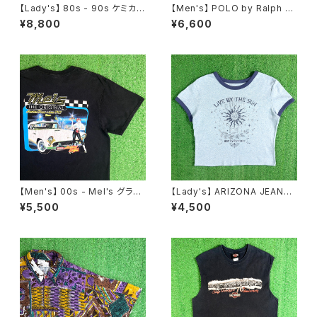
【Lady's】 80s - 90s ケミカル
【Men's】 POLO by Ralph La
ウォッシュ ノースリーブ ワンピ
uren 鹿の子素材 ヘンリーネッ
¥8,800
¥6,600
ース / 80年代 90年代 古着 ワ
ク トップス / ラルフローレン ポ
ンピ レディース 2285
ロ メンズ ティーシャツ T-Shirt
古着 メンズ 半袖 2268
【Men's】 00s - Mel's グラフ
【Lady's】 ARIZONA JEANS
ィック Tシャツ / ティーシャツ T
CO サン・ムーン モチーフ リン
¥5,500
¥4,500
-Shirt 古着 レストラン Americ
ガー Tシャツ / ティーシャツ T-
an Graffiti 2272
Shirt 古着 ミニ ピチ チビ レディ
ース ボヘミアン N1579