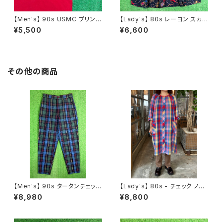
【Men's】 90s USMC プリント
【Lady's】 80s レーヨン スカ
Tシャツ / アメリカ製 USA製 9
ーフ柄 スカート / 80年代 古着
¥5,500
¥6,600
0年代 ティーシャツ T-Shirt 古
レディース 総柄 2266
着 N0359
その他の商品
【Men's】 90s タータンチェック
【Lady's】 80s - チェック ノー
テーパード パンツ / 90年代 古
カラー シャツ ワンピース / アメ
¥8,980
¥8,800
着 トラウザーパンツ チェックパ
リカ製 USA製 80年代 古着 レ
ンツ メンズ トラッド 2267
ディース ワンピN1475