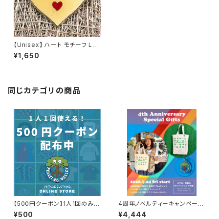
【Unisex】 ハート モチーフ LO
VE ピンバッジ / バッジ バッチ ピ
¥1,650
ンバッチ チャーム 古着
同じカテゴリの商品
【500円クーポン】1人1回のみご
4周年ノベルティーキャンペーン
利用可能！
開催中！
¥500
¥4,444