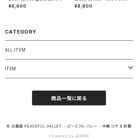
ークシャツ / アメリカ製 USA製
ウォッシュ ノースリーブ ワンピ
¥6,600
¥8,800
90年代 シャツ ワーク 古着 メン
ース / 80年代 90年代 古着 ワ
ズ N1060
ンピ レディース 2285
CATEGORY
ALL ITEM
ITEM
Tシャツ
商品一覧に戻る
シャツ／ブラウス
半袖シャツ / ブラウス
タンクトップ
© 古着屋 PEACEFUL VALLEY. - ピースフル バレー - 沖縄 コザ & 那覇
Powered by