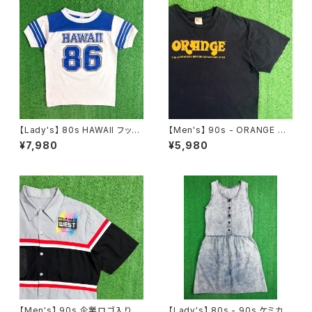
【Lady's】 80s HAWAII フット
【Men's】 90s - ORANGE ロ
ボール Tシャツ / 80年代 ティ
ゴ Tシャツ / 90年代 ティーシャ
¥7,980
¥5,980
ーシャツ T-Short チビ ピチ ミ
ツ T-Shirt ギター ギターアンプ
ニ レディース N1536
古着 2271
【Men's】 90s 企業ロゴ入り ワ
【Lady's】 80s - 90s ケミカル