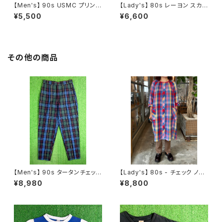
【Men's】 90s USMC プリント
【Lady's】 80s レーヨン スカ
Tシャツ / アメリカ製 USA製 9
ーフ柄 スカート / 80年代 古着
¥5,500
¥6,600
0年代 ティーシャツ T-Shirt 古
レディース 総柄 2266
着 N0359
その他の商品
【Men's】 90s タータンチェック
【Lady's】 80s - チェック ノー
テーパード パンツ / 90年代 古
カラー シャツ ワンピース / アメ
¥8,980
¥8,800
着 トラウザーパンツ チェックパ
リカ製 USA製 80年代 古着 レ
ンツ メンズ トラッド 2267
ディース ワンピN1475