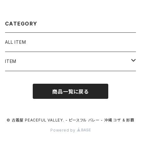
ズ N1060
ンピ レディース 2285
CATEGORY
ALL ITEM
ITEM
Tシャツ
商品一覧に戻る
シャツ／ブラウス
半袖シャツ / ブラウス
タンクトップ
© 古着屋 PEACEFUL VALLEY. - ピースフル バレー - 沖縄 コザ & 那覇
Powered by
長袖シャツ / ブラウス
ベスト