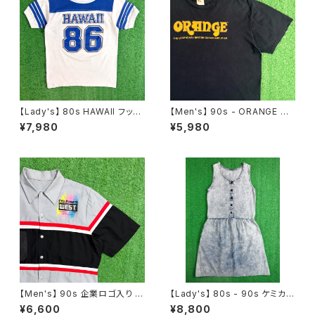
【Lady's】 80s HAWAII フット
【Men's】 90s - ORANGE ロ
ボール Tシャツ / 80年代 ティ
ゴ Tシャツ / 90年代 ティーシャ
¥7,980
¥5,980
ーシャツ T-Short チビ ピチ ミ
ツ T-Shirt ギター ギターアンプ
ニ レディース N1536
古着 2271
【Men's】 90s 企業ロゴ入り ワ
【Lady's】 80s - 90s ケミカル
ークシャツ / アメリカ製 USA製
ウォッシュ ノースリーブ ワンピ
¥6,600
¥8,800
90年代 シャツ ワーク 古着 メン
ース / 80年代 90年代 古着 ワ