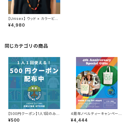
【Unisex】 ウッド × カラービー
ズ ロングネックレス / ボヘミア
¥4,980
ン 古着 アクセサリーネックレス
同じカテゴリの商品
【500円クーポン】1人1回のみご
4周年ノベルティーキャンペーン
利用可能！
開催中！
¥500
¥4,444