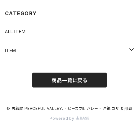
CATEGORY
ALL ITEM
ITEM
Tシャツ
商品一覧に戻る
シャツ／ブラウス
半袖シャツ / ブラウス
タンクトップ
© 古着屋 PEACEFUL VALLEY. - ピースフル バレー - 沖縄 コザ & 那覇
Powered by
長袖シャツ / ブラウス
ベスト