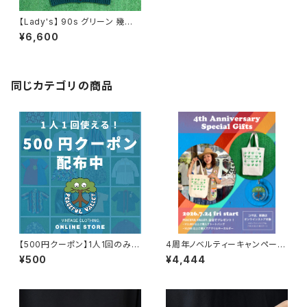
【Lady's】 90s グリーン 幾何
学調 ニット ベスト / Made In K
¥6,600
OREA 緑 ネイティブ ラミー コ
ットン 90年代 古着 1397
同じカテゴリの商品
【500円クーポン】1人1回のみご
4周年ノベルティーキャンペーン
利用可能！
開催中！
¥500
¥4,444