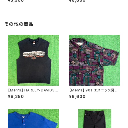
¥5,500
¥6,600
0年代 ティーシャツ T-Shirt 古
レディース 総柄 2266
着 N0359
その他の商品
【Men's】 HARLEY-DAVIDSO
【Men's】 90s エスニック調 総
N ノースリーブ Tシャツ / 古着
柄 シャツ / 90年代 半袖 メンズ
¥8,250
¥6,600
メンズ ハーレーダビッドソン ハ
柄シャツ N1588
ーレー ティーシャツ T-Shirt タ
ンクトップ 2256