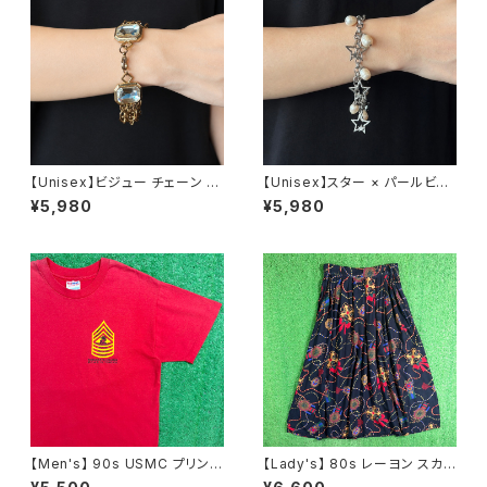
【Unisex】ビジュー チェーン ブ
【Unisex】スター × パールビー
レスレット / 古着 アクセサリー
ズ チャーム チェーン ブレスレッ
¥5,980
¥5,980
N0737
ト / 古着 アクセサリー N1109
【Men's】 90s USMC プリント
【Lady's】 80s レーヨン スカ
Tシャツ / アメリカ製 USA製 9
ーフ柄 スカート / 80年代 古着