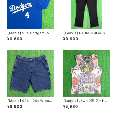
【Men's】 90s Dodgers ヘン
【Lady's】 LAUREN JEANS R
リーネック Tシャツ / アメリカ製
ALPH LAUREN レースデザイ
¥6,600
¥9,900
USA製 90年代 ティーシャツ T
ン フレアパンツ / 古着 パンツ フ
-Shirt 古着 メンズ ドジャース
レア ラルフローレン レディース
N1585
N1555
【Men's】 90s - 00s Wrangl
【Lady's】 バロック調 アート デ
er デニム ペインター ハーフパ
ザイン ノースリーブ Tシャツ /
¥6,600
¥5,980
ンツ / 90年代 ラングラー ハー
古着 タンクトップ トップス ティ
パン ショートパンツ メンズ 206
ーシャツ T-Shirt レディース 総
6
柄 2261