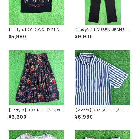
【Lady's】 2012 COLD PLAY
【Lady's】 LAUREN JEANS R
ツアー クロップ Tシャツ / ティ
ALPH LAUREN レースデザイ
¥5,980
¥9,900
ーシャツ T-Shirt クロップ リメ
ン フレアパンツ / 古着 パンツ フ
イク バンド ロック レディース N
レア ラルフローレン レディース
1550
N1555
【Lady's】 80s レーヨン スカ
【Men's】 90s ストライプ コット
ーフ柄 スカート / 80年代 古着
ン シャツ / アメリカ製 USA製 9
¥6,600
¥6,980
レディース 総柄 2266
0年代 半袖 メンズ 2252