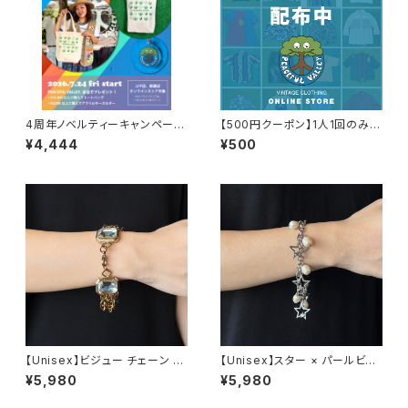
4周年ノベルティーキャンペーン
【500円クーポン】1人1回のみご
開催中！
利用可能！
¥4,444
¥500
【Unisex】ビジュー チェーン ブ
【Unisex】スター × パールビー
レスレット / 古着 アクセサリー
ズ チャーム チェーン ブレスレッ
¥5,980
¥5,980
N0737
ト / 古着 アクセサリー N1109