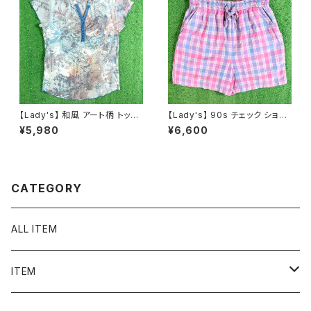
【Lady's】 和風 アート柄 トップ
【Lady's】 90s チェック ショー
ス / アメリカ製 USA製 古着 レ
トパンツ / 90年代 ハーフパンツ
¥5,980
¥6,600
ディース T-Shirt ティーシャツ
ショーパン ハーパン イージーパ
Tシャツ 総柄 N1578
ンツ レディース N1581
CATEGORY
ALL ITEM
ITEM