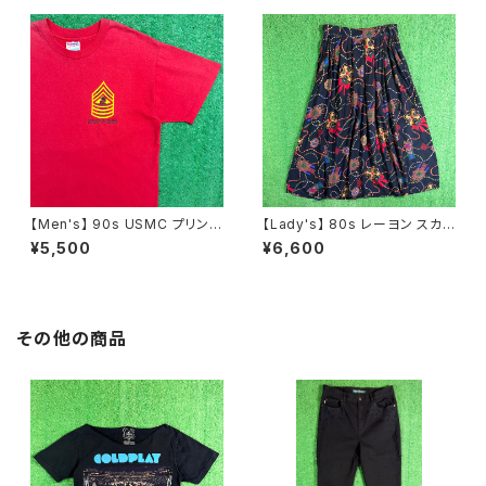
【Men's】 90s USMC プリント
【Lady's】 80s レーヨン スカ
Tシャツ / アメリカ製 USA製 9
ーフ柄 スカート / 80年代 古着
¥5,500
¥6,600
0年代 ティーシャツ T-Shirt 古
レディース 総柄 2266
着 N0359
その他の商品