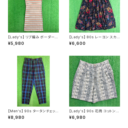
【Lady's】 リブ編み ボーダー
【Lady's】 80s レーヨン スカ
スキッパー ワンピース / 古着 ワ
ーフ柄 スカート / 80年代 古着
¥5,980
¥6,600
ンピ 半袖 2262
レディース 総柄 2266
【Men's】 90s タータンチェック
【Lady's】 90s 花柄 コットン
テーパード パンツ / 90年代 古
ショート パンツ / アメリカ製 US
¥8,980
¥6,980
着 トラウザーパンツ チェックパ
A製 90年代 古着 ハーフパンツ
ンツ メンズ トラッド 2267
ハーパン ショーパン 総柄 2235