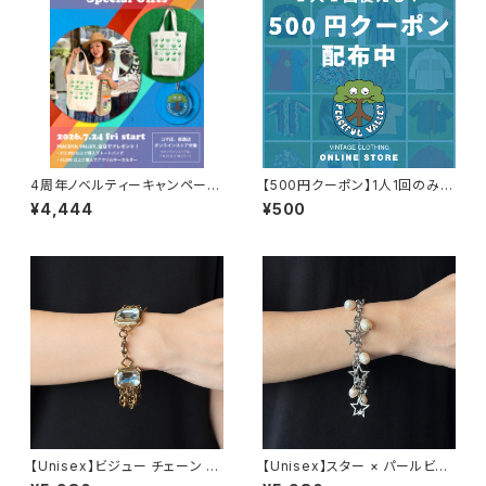
4周年ノベルティーキャンペーン
【500円クーポン】1人1回のみご
開催中！
利用可能！
¥4,444
¥500
【Unisex】ビジュー チェーン ブ
【Unisex】スター × パールビー
レスレット / 古着 アクセサリー
ズ チャーム チェーン ブレスレッ