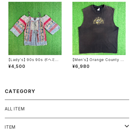
【Lady's】 90s 90s ボヘミア
【Men's】 Orange County C
ン パッチワーク柄 レース プルオ
hoppers カットオフ Tシャツ /
¥4,500
¥6,980
ーバー トップス / 90年代 半袖
古着 バイク バイカー ティーシャ
キャミソール 古着 レディース 2
ツ T-Shirt メンズ ノースリーブ
259
2257
CATEGORY
ALL ITEM
ITEM