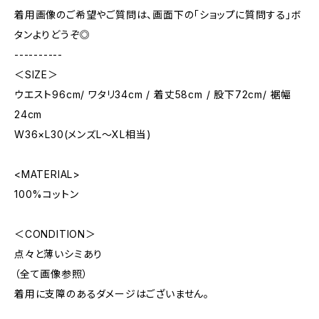
着用画像のご希望やご質問は、画面下の「ショップに質問する」ボ
タンよりどうぞ◎
----------
＜SIZE＞
ウエスト96cm/ ワタリ34cm / 着丈58cm / 股下72cm/ 裾幅
24cm
W36×L30(メンズL～XL相当)
<MATERIAL>
100%コットン
＜CONDITION＞
点々と薄いシミあり
（全て画像参照）
着用に支障のあるダメージはございません。