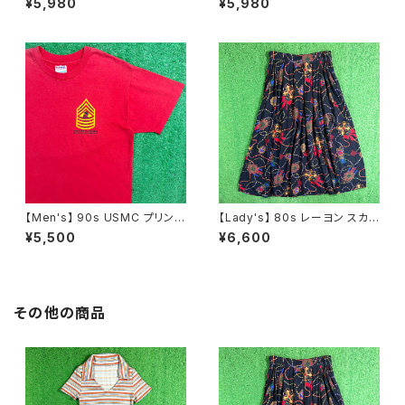
¥5,980
¥5,980
N0737
ト / 古着 アクセサリー N1109
【Men's】 90s USMC プリント
【Lady's】 80s レーヨン スカ
Tシャツ / アメリカ製 USA製 9
ーフ柄 スカート / 80年代 古着
¥5,500
¥6,600
0年代 ティーシャツ T-Shirt 古
レディース 総柄 2266
着 N0359
その他の商品