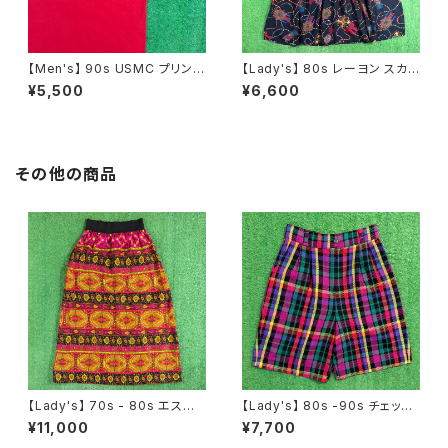
【Men's】 90s USMC プリント
【Lady's】 80s レーヨン スカ
Tシャツ / アメリカ製 USA製 9
ーフ柄 スカート / 80年代 古着
¥5,500
¥6,600
0年代 ティーシャツ T-Shirt 古
レディース 総柄 2266
着 N0359
その他の商品
【Lady's】 70s - 80s エスニッ
【Lady's】 80s -90s チェック
ク柄 スカート / 70年代 80年代
ショートパンツ / 80年代 90年
¥11,000
¥7,700
総柄 古着 レディース N1546
代 古着 レディース ハーパン ハ