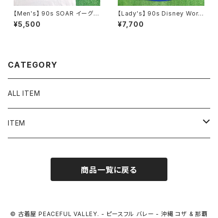
【Men's】 90s SOAR イーグル
【Lady's】 90s Disney World
イラスト Tシャツ / アメリカ製 U
Mickey Tシャツ ワンピース /
¥5,500
¥7,700
SA製 90年代 ティーシャツ T-
アメリカ製 USA製 90年代 ティ
Shirt 古着 2270
ーシャツ T-Shirt ワンピ 古着
レディース ファンタジア ミッキ
ー N1556
CATEGORY
ALL ITEM
ITEM
Tシャツ
商品一覧に戻る
シャツ／ブラウス
半袖シャツ / ブラウス
タンクトップ
© 古着屋 PEACEFUL VALLEY. - ピースフル バレー - 沖縄 コザ & 那覇