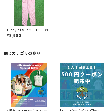
【Lady's】 90s シャイニー 刺
繍デザイン ジャンプスーツ / ア
¥8,980
メリカ製 USA製 90年代 古着
つなぎ レディース ピンク オール
インワン 959
同じカテゴリの商品
4周年ノベルティーキャンペーン
【500円クーポン】1人1回のみご