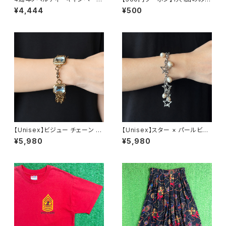
開催中！
利用可能！
¥4,444
¥500
【Unisex】ビジュー チェーン ブ
【Unisex】スター × パールビー
レスレット / 古着 アクセサリー
ズ チャーム チェーン ブレスレッ
¥5,980
¥5,980
N0737
ト / 古着 アクセサリー N1109