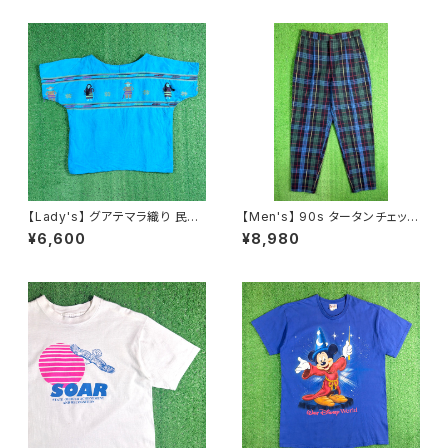
ーフパンツ ショーパン レディー
ス 2234
【Lady's】 グアテマラ織り 民族
【Men's】 90s タータンチェック
刺繍 トップス / 古着 レディース
テーパード パンツ / 90年代 古
¥6,600
¥8,980
半袖 シャツ N1565
着 トラウザーパンツ チェックパ
ンツ メンズ トラッド 2267