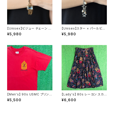
【Unisex】ビジュー チェーン ブ
【Unisex】スター × パールビー
レスレット / 古着 アクセサリー
ズ チャーム チェーン ブレスレッ
¥5,980
¥5,980
N0737
ト / 古着 アクセサリー N1109
【Men's】 90s USMC プリント
【Lady's】 80s レーヨン スカ
Tシャツ / アメリカ製 USA製 9
ーフ柄 スカート / 80年代 古着
¥5,500
¥6,600
0年代 ティーシャツ T-Shirt 古
レディース 総柄 2266
着 N0359