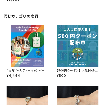
製 USA製 サマーニット ネイビ
ー 紺 80年代 レディース 627
同じカテゴリの商品
4周年ノベルティーキャンペーン
【500円クーポン】1人1回のみご
開催中！
利用可能！
¥4,444
¥500