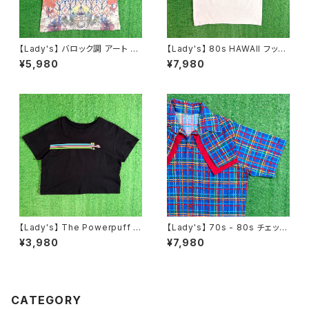
【Lady's】 バロック調 アート デ
【Lady's】 80s HAWAII フット
ザイン ノースリーブ Tシャツ /
ボール Tシャツ / 80年代 ティ
¥5,980
¥7,980
古着 タンクトップ トップス ティ
ーシャツ T-Short チビ ピチ ミ
ーシャツ T-Shirt レディース 総
ニ レディース N1536
柄 2261
【Lady's】 The Powerpuff G
【Lady's】 70s - 80s チェック
irls Tシャツ / ティーシャツ T-S
ウエスタン デザイン シャツ / 7
¥3,980
¥7,980
hirt 古着 レディース パワーパフ
0年代 80年代 古着 レディース
ガールズ ミニ チビ ピチ N1580
半袖 N1243
CATEGORY