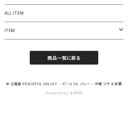
ALL ITEM
ITEM
Tシャツ
商品一覧に戻る
シャツ／ブラウス
半袖シャツ / ブラウス
タンクトップ
© 古着屋 PEACEFUL VALLEY. - ピースフル バレー - 沖縄 コザ & 那覇
Powered by
長袖シャツ / ブラウス
ベスト
トップス